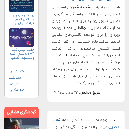
ناسا با توجه به بازنشسته شدن برنامه شاتل
فضایی در سال ۲۰۱۱ و وابستگی به کپسول
بیست و سومین
کنفرانس انجمن
فضایی سایوز روسیه برای انتقال فضانوردان
هوافضای ايران
(۱۴۰۴)
به ایستگاه فضایی بین‌المللی (ISS)، بودجه
ویژه‌ای را برای توسعه تاکسی‌های فضایی
توسط شرکت‌های خصوصی در نظر گرفته
است. کپسول سرنشین‌دار دراگون شرکت
هفته جهانی فضا
۲۰۲۴ با شعار «فضا
اسپیس‌ایکس، کپسول CST-۱۰۰ شرکت
و تغییرات اقلیمی»
(+پوستر)
بوئینگ، به همراه فضاپیمای دریم چیسر
شرکت سیرا نوادا از جمله طرح‌هایی هستند
کنفرانس‌ها
که می‌توانند بخشی از نیاز ناسا برای انتقال
مسابقات
فضانوردان را تأمین می‌کنند.
دوره‌ها
نمایشگاه‌ها
تاریخ ویرایش:
۲۴ مرداد ماه ۱۳۹۳
ناسا با توجه به بازنشسته شدن برنامه
شاتل
فضایی
در سال ۲۰۱۱ و وابستگی به کپسول