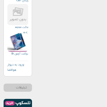
رایگان CR۳
ماکت soyuz
بوکلت آزمون B۱
ورود به دیوار
هوافضا
تبلیغات