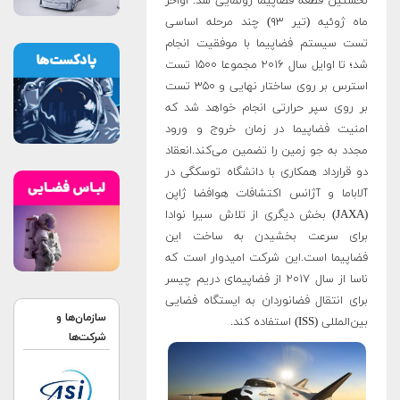
نخستین قطعه فضاپیما رونمایی شد. اواخر
ماه ژوئیه (تیر ۹۳) چند مرحله اساسی
تست سیستم فضاپیما با موفقیت انجام
شد؛ تا اوایل سال ۲۰۱۶ مجموعا ۱۵۰۰ تست
استرس بر روی ساختار نهایی و ۳۵۰ تست
بر روی سپر حرارتی انجام خواهد شد که
امنیت فضاپیما در زمان خروج و ورود
مجدد به جو زمین را تضمین می‌کند.انعقاد
دو قرارداد همکاری با دانشگاه توسکگی در
آلاباما و آژانس اکتشافات هوافضا ژاپن
(JAXA) بخش دیگری از تلاش سیرا نوادا
برای سرعت بخشیدن به ساخت این
فضاپیما است.این شرکت امیدوار است که
ناسا از سال ۲۰۱۷ از فضاپیمای دریم چیسر
برای انتقال فضانوردان به ایستگاه فضایی
سازمان‌ها و
بین‌المللی (ISS)‌ استفاده کند.
شرکت‌ها