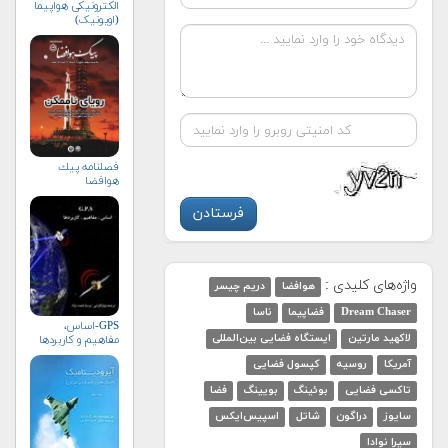
الکترونیکی هواپیما
(اویونیک)
فصلنامه پيك
هوافضا
واژه‌های کلیدی :
هوافضا
دریم چیسر
Dream Chaser
فضاپیما
ناسا
GPS-اساس،
لاکهید مارتین
ایستگاه فضایی بین‌المللی
مفاهیم و کاربردها
آمریکا
روسیه
کپسول فضایی
تاکسی فضایی
بوئینگ
بویینگ
فضا
سایوز
دراگون
شاتل
اسپیس‌ایکس
سیرا نوادا