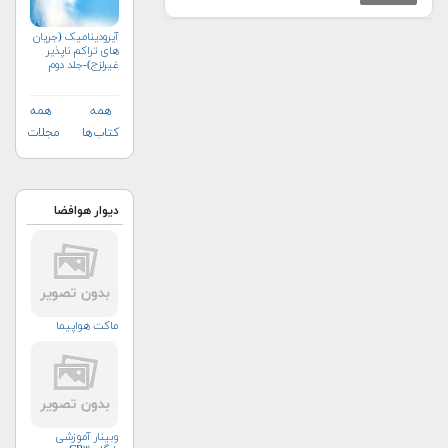
آیرودینامیک (جریان
های تراکم ناپذیر
غیرلزج)-جلد دوم
همه
همه
کتاب‌ها
مجلات
دیوار هوافضا
ماکت هواپیما
وبینار آموزشی