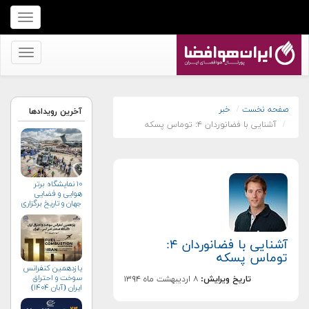
برای
نمایش
منو
برای
کلیک
نمایش
کنید
منو
کلیک
صفحه نخست
خبر
آخرین رویدادها
آشنایی با فضانوردان ۴: توماس پسکه
کنید
۱۰ نمایشگاه برتر
هوایی و فضایی
جهان و تاریخ برگزاری
آن‌ها
آشنایی با فضانوردان ۴:
توماس پسکه
یازدهمین کنفرانس
سوخت و احتراق
تاریخ ویرایش:
۸ اردیبهشت ماه ۱۳۹۴
ایران (آبان‌ ۱۴۰۴)