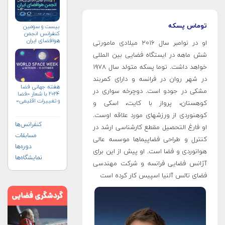
توماس پسکه
بیست و سومین
کنفرانس انجمن
هوافضای ايران
او در نوامبر سال ۲۰۱۶ میلادی مامورتی
(۱۴۰۴)
شش ماهه در ایستگاه فضایی بین المللی
خواهد داشت. توما پسکه متولد سال ۱۹۷۸
در شهر روان در فرانسه و دارای کمربند
هفته جهانی فضا
مشکی در جودو است. دوچرخه سواری در
۲۰۲۴ با شعار «فضا
و تغییرات اقلیمی»
کوهستان، پرواز با کایت، اسکی و
(+پوستر)
کوهنوردی از ورزشهای مورد علاقه اوست.
کنفرانس‌ها
او فارغ التحصیل مقطع کارشناسی ارشد در
مسابقات
کنترل و طراحی فضاپیماها موسسه عالی
دوره‌ها
هوانوردی و فضا است. او پیش از این برای
نمایشگاه‌ها
آژانس فضایی فرانسه و شرکت مهندسی
فضای تالس آلنیا اسپیس کار کرده است