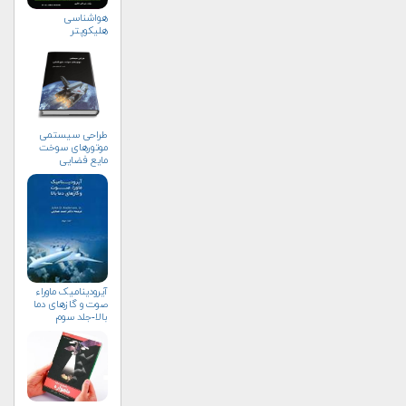
هواشناسی
هلیكوپتر
طراحی سیستمی
موتورهای سوخت
مایع فضایی
آیرودینامیک ماوراء
صوت و گازهای دما
بالا-جلد سوم