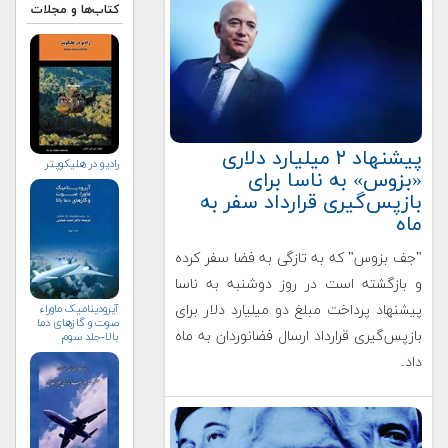
کتاب‌ها و مجلات
پیشنهاد ۲ میلیارد دلاری
راديو در هليكوپتر
«بزوس» به ناسا برای
بازپس‌گیری قرارداد سفر به
ماه
"جف بزوس" که به تازگی به فضا سفر کرده
و بازگشته است در روز دوشنبه به ناسا
آیرودینامیک ماوراء
پیشنهاد پرداخت مبلغ دو میلیارد دلار برای
صوت و گازهای دما
بازپس‌گیری قرارداد ارسال فضانوردان به ماه
بالا-جلد سوم
داد.