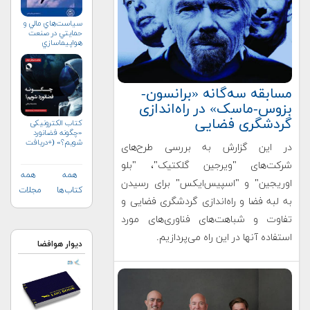
سياست‌هاي مالي و
حمايتي در صنعت
هواپيماسازي
غيرنظامي+دریافت
نسخه‌ الکترونیکی
مسابقه سه‌گانه «برانسون-
بزوس-ماسک» در راه‌اندازی
گردشگری فضایی
کتاب الکترونیکی
«چگونه فضانورد
شویم؟» (+دریافت
در این گزارش به بررسی طرح‌های
رایگان)
شرکت‌های "ویرجین گلکتیک"، "بلو
همه
همه
اوریجین" و "اسپیس‌ایکس" برای رسیدن
کتاب‌ها
مجلات
به لبه فضا و راه‌اندازی گردشگری فضایی و
تفاوت و شباهت‌های فناوری‌های مورد
استفاده آنها در این راه می‌پردازیم.
دیوار هوافضا