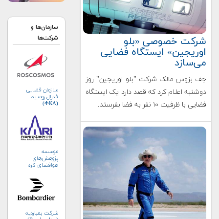
سازمان‌ها و
شرکت‌ها
شرکت خصوصی «بلو
اوریجین» ایستگاه فضایی
می‌سازد
جف بزوس مالک شرکت "بلو اوریجین" روز
سازمان فضایی
دوشنبه اعلام کرد که قصد دارد یک ایستگاه
فدرال روسیه
(ФКА)
فضایی با ظرفیت ۱۰ نفر به فضا بفرستد.
موسسه
پژوهش‌های
هوافضای کره
جنوبی (KARI)
شرکت بمباردیه