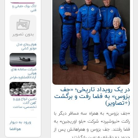
لاگ بوک خلبانی و
فنی
هواپیمای مدل
موتور کشی
شرکت سامانه های
هوایی
آپادانا(مشاوره،طراحی،ساخت
در یک رویداد تاریخی؛ «جف
بزوس» به فضا رفت و برگشت
تامین انواع ورق و
(+تصاویر)
آهن آلات
تخصصی، ساخت
سازه
«جف بزوس» به همراه سه مسافر دیگر با
راکت «نیوشپرد» شرکت «بلو اوریجین» به
ورود به دیوار
فضا رفتند. جف بزوس و همراهانش پس از
هوافضا
حدود ده دقیقه به زمین بازگشتند.