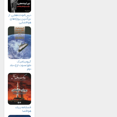
درس‌آموخته‌هایی از
بزرگترین پروژه‌های
هوافضایی
آیرودینامیک
ماوراءصوت لزج-جلد
دوم
فصلنامه پيك
هوافضا