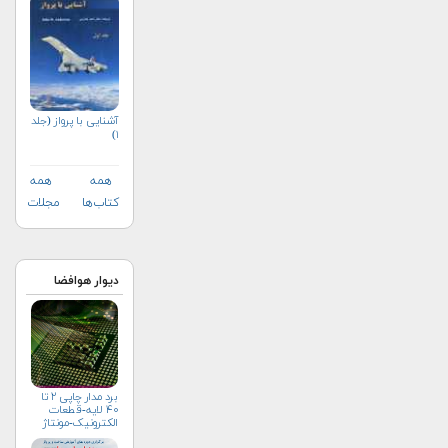
آشنایی با پرواز (جلد
۱)
همه
همه
کتاب‌ها
مجلات
دیوار هوافضا
برد مدار چاپی ۲ تا
۴۰ لایه-قطعات
الکترونیک-مونتاژ