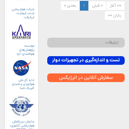
«« آغاز
« قبلی
۱
بعدی »
شرکت هواپیمایی
متحد (یونایتد
پایان »»
ایرکرفت
کورپوریشن)
تبلیغات
موسسه
پژوهش‌های
هوافضای کره
جنوبی (KARI)
اداره کل ملی
هوانوردی و فضای
آمریکا، ناسا
(NASA)
سازمان بین‌المللی
هواپیمایی کشوری،