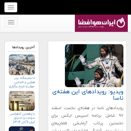
برای
نمایش
منو
برای
کلیک
نمایش
کنید
منو
کلیک
آخرین رویدادها
کنید
۱۰ نمایشگاه برتر
هوایی و فضایی
جهان و تاریخ برگزاری
ویدیو: رویدادهای این هفته‌ی
آن‌ها
ناسا
رویدادهای ناسا در هفته‌ی نخست اسفند
یازدهمین کنفرانس
۹۷ شامل: برنامه اسپیس ایکس برای
سوخت و احتراق
ایران (آبان‌ ۱۴۰۴)
نخستین پرتاب آزمایشی فضاپیمای
سرنشین‌دار، آمادگی فضانوردان اکسپدیشن