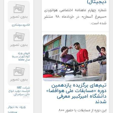
دیجیتال)
شماره چهارم ماهنامه اختصاصی هوانوردی
«سیمرغ آسمان» در خردادماه ۹۸ منتشر
شده است.
الکترودجوشکاری
فروش ویژه
کوادکوپتر سیما
مدل x۵sw
تیم‌های برگزیده یازدهمین
شرکت SRT
دوره «مسابقات ملی هوافضا»
فرانسه- تولید انواع
خازن سرامیکی
دانشگاه امیرکبیر معرفی
وتانتال
شدند
ورود به دیوار
این دوره از مسابقات با حضور ۸۰۰
هوافضا