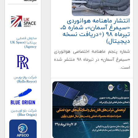
شرکت‌ها
انتشار ماهنامه هوانوردی
«سیمرغ آسمان»، شماره ۵،
تیرماه ۹۸ (+دریافت نسخه
سازمان فضایی
دیجیتال)
بریتانیا (UK Space
Agency)
شماره پنجم ماهنامه اختصاصی هوانوردی
«سیمرغ آسمان» در تیرماه ۹۸ منتشر شده
است.
شرکت رولز-رویس
(Rolls-Royce)
شرکت بلو اوریجین
(Blue Origin)