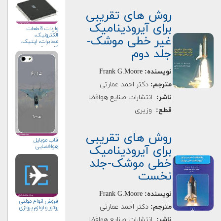
روش های تقریبی
برای آیرودینامیک
واردات قطعات
الکترونیک،
غیر خطی موشک-
مخابرات، اپتیک،
کامپیوتر
جلد دوم
نویسنده:
Frank G.Moore
مترجم:
دكتر احمد عمارتی
ناشر:
انتشارات صنایع هوافضا
قطع:
وزیری
روش های تقریبی
قاب موبایل
هوافضایی
برای آیرودینامیک
خطی موشک-جلد
نخست
نویسنده:
Frank G.Moore
فروش انواع مولتي
مترجم:
دكتر احمد عمارتی
روتور و لوازم پروازي
ناشر:
انتشارات صنایع هوافضا