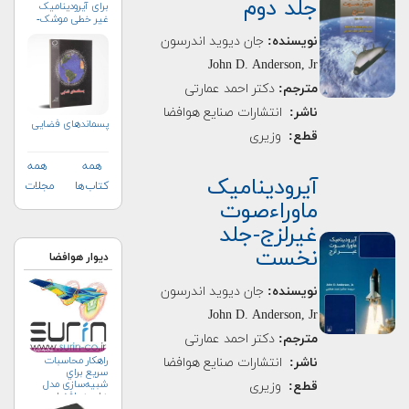
جلد دوم
برای آیرودینامیک
غیر خطی موشک-
جلد دوم
نویسنده:
جان دیوید اندرسون
John D. Anderson, Jr
مترجم:
دكتر احمد عمارتی
ناشر:
انتشارات صنایع هوافضا
پسماندهای فضایی
قطع:
وزیری
همه
همه
آیرودینامیک
کتاب‌ها
مجلات
ماوراءصوت
غیرلزج-جلد
نخست
دیوار هوافضا
نویسنده:
جان دیوید اندرسون
John D. Anderson, Jr
مترجم:
دكتر احمد عمارتی
راهکار محاسبات
ناشر:
انتشارات صنایع هوافضا
سريع براي
شبیه‌سازی مدل
قطع:
وزیری
های هوافضا