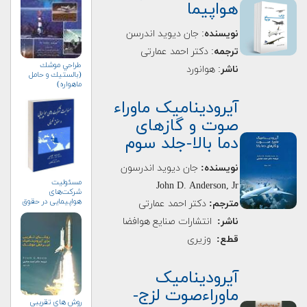
هواپیما
نویسنده
: جان ديويد اندرسن
ترجمه
: دکتر احمد عمارتی
طراحي موشك
ناشر
: هوانورد
(بالستيك و حامل
ماهواره)
آیرودینامیک ماوراء
صوت و گازهای
دما بالا-جلد سوم
نویسنده:
جان دیوید اندرسون
مسئولیت
John D. Anderson, Jr
شرکت‌های
هواپیمایی در حقوق
مترجم:
دكتر احمد عمارتی
تطبیقی (+خرید)
ناشر:
انتشارات صنایع هوافضا
قطع:
وزیری
آیرودینامیک
ماوراءصوت لزج-
روش های تقریبی