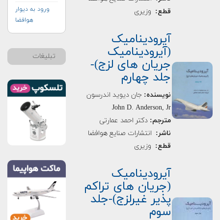
ورود به دیوار
قطع:
وزیری
هوافضا
آیرودینامیک
(آیرودینامیک
تبلیغات
جریان های لزج)-
جلد چهارم
نویسنده:
جان دیوید اندرسون
John D. Anderson, Jr
مترجم:
دكتر احمد عمارتی
ناشر:
انتشارات صنایع هوافضا
قطع:
وزیری
آیرودینامیک
(جریان های تراکم
پذیر غیرلزج)-جلد
سوم