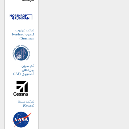
شرکت‌ها
شرکت نورتروپ
گرومن (Northrop
Grumman)
فدراسیون
بین‌المللی
فضانوردی (IAF)
شرکت سسنا
(Cessna)