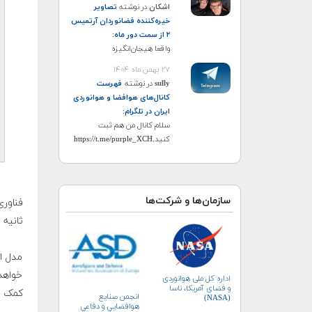
اشکان
در نوشته
تصاویر
خیره‌کننده فضانوردان آرتمیس
۲ از سمت دور ماه
:
واقعا هیجان‌انگیزه
۲۷ بهمن ماه ۱۴۰۴
sully
در نوشته
فهرست
کانال‌های هوافضا و هوانوردی
ایران در تلگرام
:
سلام کانال من هم ثبت
کنید.https://t.me/purple_XCH
سازمان‌ها و شرکت‌ها
فناوری
ثانیه 
مدل ای
خواهد
اداره کل ملی هوانوردی
و فضای آمریکا، ناسا
کمک خ
انجمن صنايع
(NASA)
هوافضايي و دفاعي