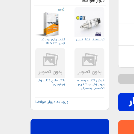
دیوار هوافضا
ترانسمیتر فشار قلمی
کتاب های مورد نیاز
آزمون B۱ & B۲
فروش الکترود و سیم
بانک جامع کتاب های
وپودر های جوشکاری
هوانوردی
تخصصی ومعمولی
ورود به دیوار هوافضا