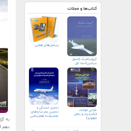
کتاب‌ها و مجلات
پیشران‌های هوایی
آیرودینامیک (اصول
بنیادین)-جلد اول
تحلیل خستگی و
طراحي موشك
تخمین عمر سازه‌های
(بالستيك و حامل
تعمیرشده هواپیمایی
ماهواره)
به گزا
دهم آن