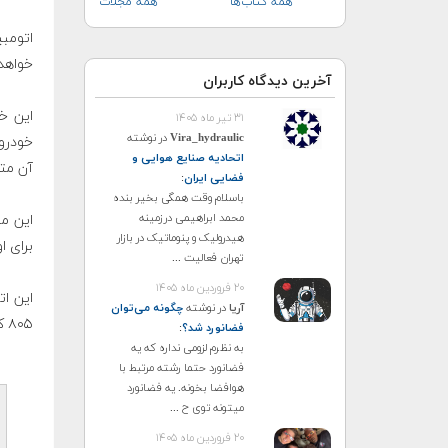
همه کتاب‌ها
همه مجلات
خواهد 
آخرین دیدگاه کاربران
این خ
۳۱ تیر ماه ۱۴۰۵
Vira_hydraulic
در نوشته
خودرو 
اتحادیه صنایع هوایی و
آن متص
فضایی ایران
:
باسلام وقت همگی بخیر بنده
محمد ابراهیمی درزمینه
هیدرولیک و پنوماتیک در بازار
برای 
تهران فعالیت ...
۲۰ فروردین ماه ۱۴۰۵
آریا
در نوشته
چگونه می‌توان
۸۰۵ کیلومتر را طی کند.
فضانورد شد؟
:
به نظرم لزومی نداره که یه
فضانورد حتما رشته مرتبط با
هوافضا بخونه. یه فضانورد
میتونه توی ح ...
۲۰ فروردین ماه ۱۴۰۵