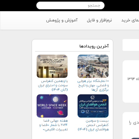
مای خرید
نرم‌افزار و فایل
آموزش و پژوهش
آخرین رویدادها
۱۰ نمایشگاه برتر هوایی
یازدهمین کنفرانس
و فضایی جهان و تاریخ
سوخت و احتراق ایران
برگزاری آن‌ها
(آبان‌ ۱۴۰۴)
بیست و سومین
هفته جهانی فضا
Terr طرح‌های جدیدی را
کنفرانس انجمن
۲۰۲۴ با شعار «فضا و
هوافضای ايران (۱۴۰۴)
تغییرات اقلیمی»
(+پوستر)