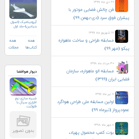
۲۰ دی ماه ۱۳۹۹
فن چالش فضایی موتور با
پیشران فوق سرد (دی-بهمن ۹۹)
آیرودینامیک (اصول
بنیادین)-جلد اول
۱۷ شهریور ماه ۱۳۹۹
مسابقه طراحی و ساخت ماهواره
همه
همه
کتاب‌ها
مجلات
پیکو (مهر ۹۹)
۳۰ مرداد ماه ۱۳۹۹
مسابقه الو ماهواره، سازمان
دیوار هوافضا
فضایی ایران (۱۳۹۹)
۱۱ تیر ماه ۱۳۹۹
شبیه سازی نرم
اولین مسابقه ملی طراحی هواگرد
افزاری سیال با
فلوئنت
عمودپرواز (تیرماه ۹۹)
۸ مهر ماه ۱۳۹۸
بوت کمپ محصول پهپاد،