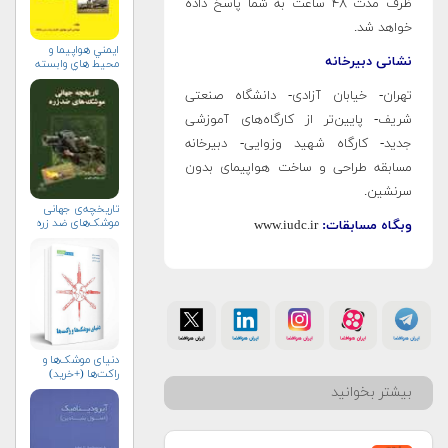
ظرف مدت ۴۸ ساعت به شما پاسخ داده
خواهد شد.
ايمني هواپيما و
نشانی دبیرخانه
محيط هاي وابسته
تهران- خیابان آزادی- دانشگاه صنعتی
شریف- پایین‌تر از کارگاه‌های آموزشی
جدید- کارگاه شهید وزوایی- دبیرخانه
مسابقه طراحی و ساخت هواپیمای بدون
سرنشین.
تاریخچه‌ی جهانی
موشک‌های ضد زره
وبگاه مسابقات:
www.iudc.ir
دنیای موشک‌ها و
راکت‌ها (+خرید)
بیشتر بخوانید