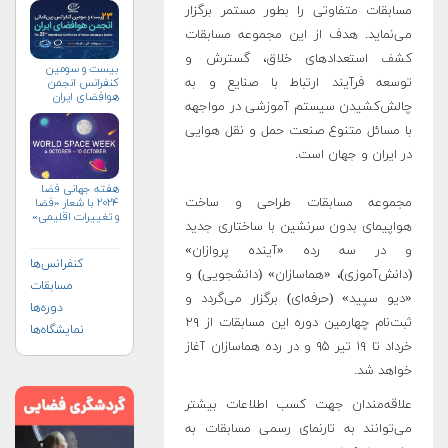
مسابقات متفاوتی را بطور مستمر برگزار
می‌نماید. هدف از این مجموعه مسابقات
کشف استعدادهای خلاق، گسترش و
بیست و سومین
توسعه فرآیند ارتباط با صنایع و به
کنفرانس انجمن
هوافضای ايران
چالش‌کشیدن سیستم آموزشی در مواجهه
(۱۴۰۴)
با مسائل متنوع صنعت حمل و نقل هوایی
در ایران و جهان است
.
هفته جهانی فضا
مجموعه مسابقات طراحی و ساخت
۲۰۲۴ با شعار «فضا
و تغییرات اقلیمی»
هواپیمای بدون سرنشین با ساختاری جدید
(+پوستر)
و در سه رده «آینده پروازان»
کنفرانس‌ها
(دانش‌آموزی)، «هماسازان» (دانشجویی) و
مسابقات
«دیو سپید» (حرفه‌ای) برگزار می‌گردد و
دوره‌ها
ثبت‌نام چهارمین دوره این مسابقات از ۲۹
نمایشگاه‌ها
خرداد تا ۱۹ تیر ۹۵ و در رده هماسازان آغاز
خواهد شد
.
علاقه‌مندان جهت کسب اطلاعات بیشتر
می‌توانند به تارنمای رسمی مسابقات به