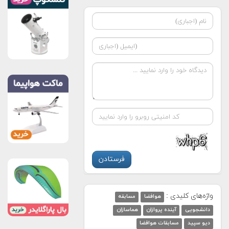
واژه‌های کلیدی :
هوافضا
مسابقه
دانشجویی
آینده پروازان
هماسازان
دیو سپید
مسابقات هوافضا