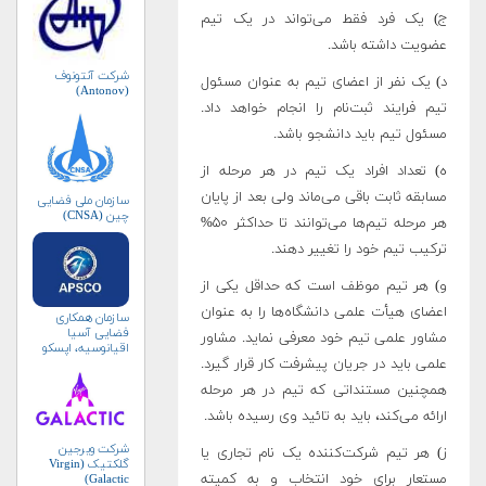
ج) یک فرد فقط می‌تواند در یک تیم
عضویت داشته باشد.
شرکت آنتونوف
د) یک نفر از اعضای تیم به عنوان مسئول
(Antonov)
تیم فرایند ثبت‌نام را انجام خواهد داد.
مسئول تیم باید دانشجو باشد.
ه) تعداد افراد یک تیم در هر مرحله از
مسابقه ثابت باقی می‌ماند ولی بعد از پایان
سازمان ملی فضایی
چین (CNSA)
هر مرحله تیم‌ها می‌توانند تا حداکثر ۵۰%
ترکیب تیم خود را تغییر دهند.
و) هر تیم موظف است که حداقل یکی از
اعضای هیأت علمی دانشگاه‌ها را به عنوان
سازمان همکاری
فضایی آسیا
مشاور علمی تیم خود معرفی نماید. مشاور
اقیانوسیه، اپسکو
(APSCO)
علمی باید در جریان پیشرفت کار قرار گیرد.
همچنین مستنداتی که تیم در هر مرحله
ارائه می‌کند، باید به تائید وی رسیده باشد.
شرکت ویرجین
ز) هر تیم شرکت‌کننده یک نام تجاری یا
گلکتیک (Virgin
مستعار برای خود انتخاب و به کمیته
Galactic)