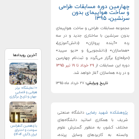
چهارمین دوره مسابقات طراحی
و ساخت هواپیمای بدون
سرنشین، ۱۳۹۵
مجموعه مسابقات طراحی و ساخت هواپیمای
بدون سرنشین با ساختاری جدید و در سه
رده «آینده پروازان» (دانش‌آموزی)،
«هماسازان» (دانشجویی) و «دیو سپید»
آخرین رویدادها
(حرفه‌ای) برگزار می‌گردد و ثبت‌نام چهارمین
دوره این مسابقات از
۲۹ خرداد تا ۱۹ تیر ۱۳۹۵
و در رده هماسازان آغاز خواهد شد.
تاریخ ویرایش:
۲۷ خرداد ماه ۱۳۹۵
۱۰ نمایشگاه برتر
هوایی و فضایی
جهان و تاریخ برگزاری
آن‌ها
پژوهشکده شهید رضایی
دانشگاه صنعتی
شریف با همکاری اساتید دانشگاه‌های
یازدهمین کنفرانس
مختلف کشور، به منظور گسترش علوم
سوخت و احتراق
ایران (آبان‌ ۱۴۰۴)
وابسته به کاربردهای وسایل پرنده،