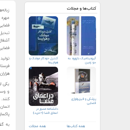
کتاب‌ها و مجلات
زباله‌
مهره ف
فضایی 
تبدیل 
آشغال
فضایی
آیرودینامیک بازورود به
کنترل خودکار موشک و
جو زمین
هواپیما
فرستاد
هزاران
یکی از
و وسای
کنند. 
پزشکی و فیزیولوژی
فضایی
انسان
دانشنامه مصور در
اعماق فضا (+خرید)
پاکساز
همه کتاب‌ها
همه مجلات