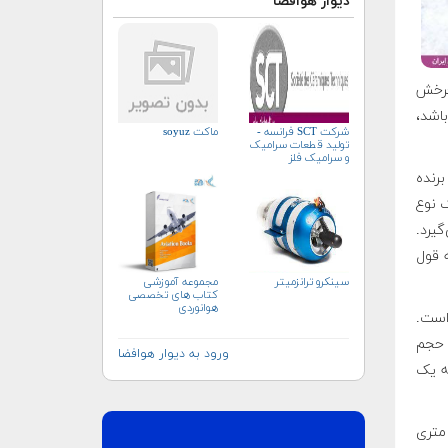
دیوار هوافضا
چرخش
اشد،
شرکت SCT فرانسه -
ماکت soyuz
تولید قطعات سرامیک
و سرامیک فلز
برنده
یک نوع
گیرد.
 قول
سینکرو ترانزمیتر
مجموعه آموزشی
کتاب های تخصصی
هوانوردی
است.
 حجم
ورود به دیوار هوافضا
 یا ۳۰ سال آینده به یک
 امیدوارند که با کمک این ورقه‌ها، فضاپیمایی را در ابعاد یک قوطی ۱/۵ متری