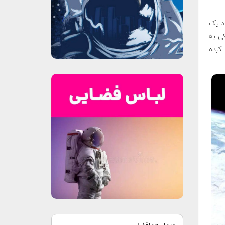
ود یک
ودکی به
مند ارشد شرکت Aerospace، خطور کرده