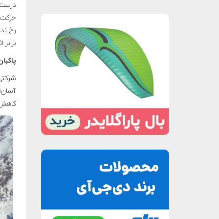
حرکت ب
رخ ند
برابر 
پاکبان
آسان‌ت
کاهش 