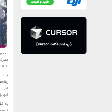
محصول
مصرف ر
بتواند
چند س
زباله‌
آنها ر
آنها ر
به گف
توسعه 