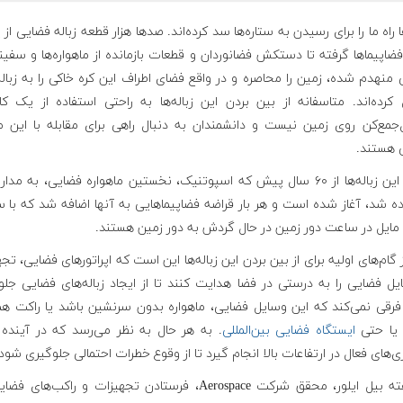
ها راه ما را برای رسیدن به ستاره‌ها سد کرده‌اند. صدها هزار قطعه زباله فضایی از 
ضاپیماها گرفته تا دستکش فضانوردان و قطعات بازمانده از ماهواره‌ها و سفین
منهدم شده، زمین را محاصره و در واقع فضای اطراف این کره خاکی را به زباله
کرده‌اند. متاسفانه از بین بردن این زباله‌ها به راحتی استفاده از یک ک
‌جمع‌کن روی زمین نیست و دانشمندان به دنبال راهی برای مقابله با این 
 هستند.
تولید این زباله‌ها از ۶۰ سال پیش که اسپوتنیک، نخستین ماهواره فضایی، به مدا
ه شد، آغاز شده است و هر بار قراضه فضاپیماهایی به آنها اضافه شد که با
 مایل در ساعت دور زمین در حال گردش به دور زمین هستند.
 گام‌های اولیه برای از بین بردن این زباله‌ها این است که اپراتورهای فضایی، تج
ل فضایی را به درستی در فضا هدایت کنند تا از ایجاد زباله‌های فضایی جل
فرقی نمی‌کند که این وسایل فضایی، ماهواره بدون سرنشین باشد یا راکت همر
 یا حتی
ایستگاه فضایی بین‌المللی
. به هر حال به نظر می‌رسد که در آینده 
ی‌های فعال در ارتفاعات بالا انجام گیرد تا از وقوع خطرات احتمالی جلوگیری شود
به گفته بیل ایلور، محقق شرکت Aerospace، فرستادن تجهیزات و راکب‌های 