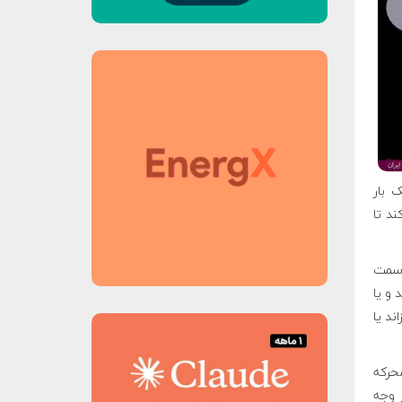
 بار
ند تا
 سمت
 و یا
ند یا
حرکه
ر وجه