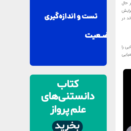
می‌تواند بیش از ۴۰ شیء در حال
برایش
د در
ضایی را
میایی