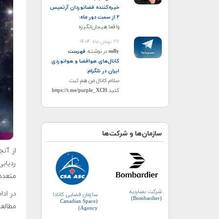
خیره‌کننده فضانوردان آرتمیس
۲ از سمت دور ماه
:
واقعا هیجان‌انگیزه
۲۷ بهمن ماه ۱۴۰۴
sully
در نوشته
فهرست
کانال‌های هوافضا و هوانوردی
ایران در تلگرام
:
سلام کانال من هم ثبت
کنید.https://t.me/purple_XCH
سازمان‌ها و شرکت‌ها
از آن
ردیابی
متعددی
شرکت بمباردیه
در ادا
سازمان فضایی کانادا
(Bombardier)
(Canadian Space
مطالعه
Agency)