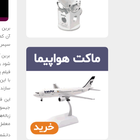
برین 
آن کم
سپس شک
برین ک
فیلم پ
با ای
سازند
این ف
جیسون
معضل 