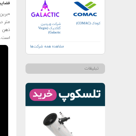
فضاپی
«برین 
کوماک (COMAC)
شرکت ویرجین
گلکتیک (Virgin
Galactic)
است.
مشاهده همه شرکت‌ها
تبلیغات