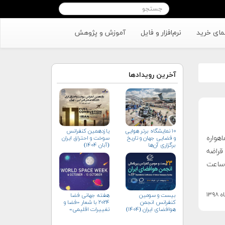
مای خرید
نرم‌افزار و فایل
آموزش و پژوهش
آخرین رویدادها
۱۰ نمایشگاه برتر هوایی
یازدهمین کنفرانس
 ماهواره
و فضایی جهان و تاریخ
سوخت و احتراق ایران
برگزاری آن‌ها
(آبان‌ ۱۴۰۴)
قراضه
 ساعت
بیست و سومین
هفته جهانی فضا
کنفرانس انجمن
۲۰۲۴ با شعار «فضا و
هوافضای ايران (۱۴۰۴)
تغییرات اقلیمی»
(+پوستر)