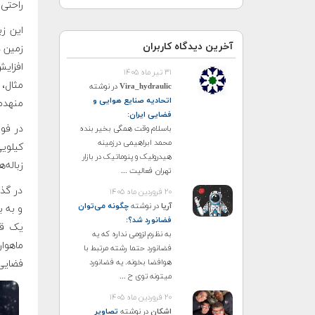
راحتی 
آخرین دیدگاه کاربران
زمین د
افزایش
۳۱ تیر ماه ۱۴۰۵
Vira_hydraulic
در نوشته
اتحادیه صنایع هوایی و
منهدم کرد و 
فضایی ایران
:
باسلام وقت همگی بخیر بنده
محمد ابراهیمی درزمینه
هیدرولیک و پنوماتیک در بازار
زباله‌
تهران فعالیت ...
در گذر
۲۰ فروردین ماه ۱۴۰۵
آریا
در نوشته
چگونه می‌توان
و به 
فضانورد شد؟
:
یک قط
به نظرم لزومی نداره که یه
ماهوار
فضانورد حتما رشته مرتبط با
هوافضا بخونه. یه فضانورد
فضایی 
میتونه توی ح ...
۲۰ فروردین ماه ۱۴۰۵
اشکان
در نوشته
تصاویر