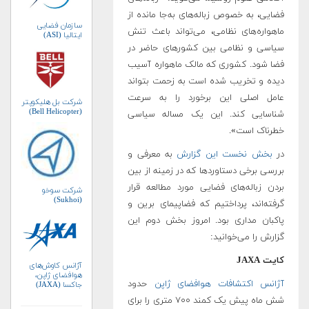
فضایی، به خصوص زباله‌های به‌جا مانده از
سازمان فضایی
ماهواره‌های نظامی، می‌تواند باعث تنش
ایتالیا (ASI)
سیاسی و نظامی بین کشورهای حاضر در
فضا شود. کشوری که مالک ماهواره آسیب
دیده و تخریب شده است به زحمت بتواند
عامل اصلی این برخورد را به سرعت
شرکت بل هلیکوپتر
(Bell Helicopter)
شناسایی کند. این یک مساله سیاسی
خطرناک است».
در
بخش نخست این گزارش
به معرفی و
بررسی برخی دستاوردها که در زمینه از بین
بردن زباله‌های فضایی مورد مطالعه قرار
شرکت سوخو
(Sukhoi)
گرفته‌اند، پرداختیم که فضاپیمای برین و
پاکبان مداری بود. امروز بخش دوم این
گزارش را می‌خوانید:
کایت JAXA
آژانس کاوش‌های
هوافضای ژاپن،
آژانس اکتشافات هوافضای ژاپن
حدود
جاکسا (JAXA)
شش ماه پیش یک کمند ۷۰۰ متری را برای