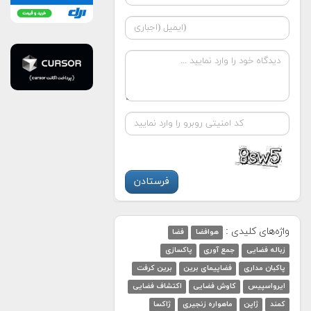
واژه‌های کلیدی :
هوافضا
فضا
زباله فضایی
جمع آوری
پاکسازی
پاکبان مداری
فضاپیمای برین
برین کرفت
ایرواسپیس
کاوش فضایی
اکتشاف فضایی
کمند
ژاپن
ماهواره زنجیری
ژاکسا