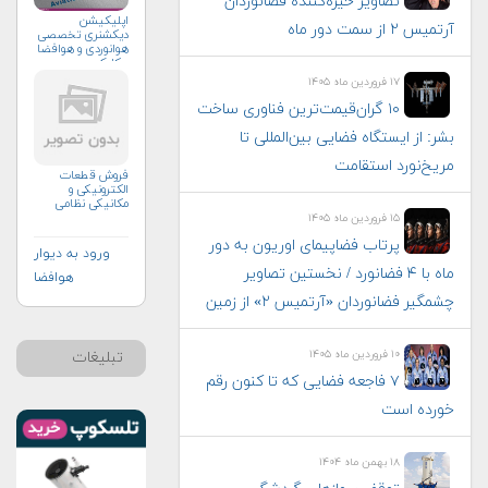
تصاویر خیره‌کننده فضانوردان
اپلیکیشن
آرتمیس ۲ از سمت دور ماه
دیکشنری تخصصی
هوانوردی و هوافضا
چکاوک
۱۷ فروردین ماه ۱۴۰۵
۱۰ گران‌قیمت‌ترین فناوری‌ ساخت
بشر: از ایستگاه فضایی بین‌المللی تا
مریخ‌نورد استقامت
فروش قطعات
الکترونیکی و
مکانیکی نظامی
۱۵ فروردین ماه ۱۴۰۵
پرتاب فضاپیمای اوریون به دور
ورود به دیوار
ماه با ۴ فضانورد / نخستین تصاویر
هوافضا
چشمگیر فضانوردان «آرتمیس ۲» از زمین
۱۰ فروردین ماه ۱۴۰۵
تبلیغات
۷ فاجعه فضایی که تا کنون رقم
خورده است
۱۸ بهمن ماه ۱۴۰۴