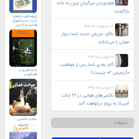
فضانوردان سرگردان چین به خانه
بازگشتند
ژيروسكوپ و نقش
آن در سيستم‏هاي
هدايت و كنترل
۲۲ اردیبهشت ماه ۱۴۰۵
بالگرد مریخی جدید ناسا دیوار
صوتی را می‌شکند
۲۲ فروردین ماه ۱۴۰۵
گام بعدی ناسا پس از موفقیت
رادیو ناوبری در
«آرتمیس ۲» چیست؟
هلیکوپتر
۲۱ فروردین ماه ۱۴۰۵
تاکسی‌های هوایی در ۲۶ ایالت
آمریکا به پرواز درخواهند آمد
حوادث فضایی
تبلیغات