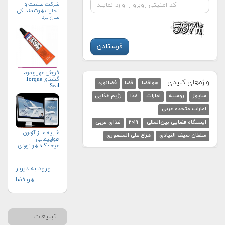
شرکت صنعت و
تجارت هوشمند کی
سان یزد
فروش مهر و موم
گشتاور Torque
واژه‌های کلیدی :
هوافضا
فضا
فضانورد
Seal
سایوز
روسیه
امارات
غذا
رژیم غذایی
امارات متحده عربی
ایستگاه فضایی بین‌المللی
۲۰۱۹
غذای عربی
شبیه ساز آزمون
سلطان سیف النیادی
هزاع علی المنصوری
هواپیمایی
میعادگاه هوانوردی
ورود به دیوار
هوافضا
تبلیغات