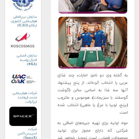
سازمان بین‌المللی
هواپیمایی کشوری،
ایکائو (ICAO)
سازمان فضایی
فدرال روسیه
(ФКА)
به گفته وی دو نامزد امارات، چند غذای
عربی را انتخاب کرده‌اند. از پنج پیشنهاد
آنها سه غذا به اسامی سالن (گوشت
شرکت هواپیمایی
گوسفند با سبزیجات)، هوموس و ماتروب
متحد (یونایتد
ایرکرفت
(برنج، لوبیا با مرغ یا ماهی) انتخاب شده
کورپوریشن)
است
.
مواد اولیه برای تهیه جیره‌های اضافی به
شرکت
شرکتی که دارای مجوز برای تولید
اسپیس‌اکس
محصولات فضایی است تحویل خواهد شد
(SpaceX)