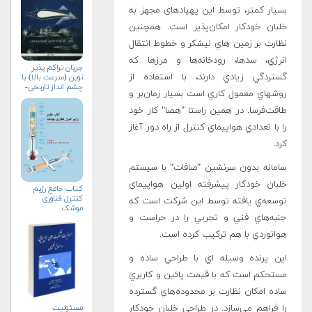
بسیار کمتر، توسط این پهپادهای مجهز به
خلبان خودکار امکان‌پذیر است. همچنين
نظارت بر زمين هاي نيشکر و خطوط انتقال
انرژي، سدها، رودخانه‌ها و مرزها که
جریان تراکم پذیر
گستردگي زيادي دارند، با استفاده از
نوین (سرعت بالا) با
چشم انداز تاریخی-
روشهاي معمول کاري است بسيار زمان‌بر و
جلد اول
طاقت‌فرسا. در همين راستا "هصا" کار خود
را با تعدادي هواپيماي کنترل از راه دور آغاز
کرد.
سامانه بدون سرنشين "صافات" با سيستم
خلبان خودکار پيشرفته اولين هواپیمای
کتاب جامع رژیم
کنترل فناوری
توسعه‌ي يافته توسط اين شرکت است که
موشک
جنبه‌هاي فني و تجربي را در حراست و
هوانوردي با هم ترکيب کرده است.
اين پرنده وسيله اي با طراحي ساده و
مستحکم است که با قيمت پائين و کاربري
ساده امکان نظارت بر محدوده‌هاي گسترده
مسئولیت
را فراهم مي‌سازد. در طراحي خلبان خودکار