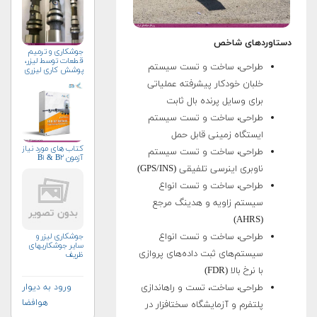
دستاوردهای شاخص
جوشکاری و ترمیم
قطعات توسط لیزر،
طراحی، ساخت و تست سیستم
پوشش کاری لیزری
خلبان خودکار پیشرفته عملیاتی
برای وسایل پرنده بال ثابت
طراحی، ساخت و تست سیستم
ایستگاه زمینی قابل حمل
کتاب های مورد نیاز
طراحی، ساخت و تست سیستم
آزمون B۱ & B۲
ناوبری اینرسی تلفیقی (GPS/INS)
طراحی، ساخت و تست انواع
سیستم زاویه و هدینگ مرجع
(AHRS)
طراحی، ساخت و تست انواع
جوشکاری لیزر و
سایر جوشکاریهای
سیستم‌های ثبت داده‌های پروازی
ظریف
با نرخ بالا (FDR)
طراحی، ساخت، تست و راه­اندازی
ورود به دیوار
هوافضا
پلتفرم و آزمایشگاه سخت­افزار در