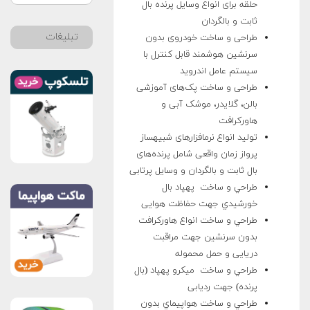
حلقه برای انواع وسایل پرنده بال
ثابت و بالگردان
تبلیغات
طراحی و ساخت خودروی بدون
سرنشین هوشمند قابل کنترل با
سیستم عامل اندروید
طراحی و ساخت پک‌های آموزشی
بالن، گلایدر، موشک آبی و
هاورکرافت
تولید انواع نرم­افزارهای شبیه­ساز
پرواز زمان­ واقعی شامل پرنده‌­های
بال ثابت و بالگردان و وسایل پرتابی
طراحي و ساخت پهپاد بال
خورشيدي جهت حفاظت هوایی
طراحي و ساخت انواع هاورکرافت
بدون سرنشين جهت مراقبت
دریایی و حمل محموله
طراحي و ساخت ميکرو پهپاد (بال
پرنده) جهت ردیابی
طراحي و ساخت هواپيماي بدون