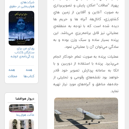
شرکت‌های
پهپاد "صافات" امکان پايش و تصويربرداري
هواپیمایی در حقوق
تطبیقی (+خرید)
به صورت آنلاين و آفلاين از زمين هاي
کشاورزي، کانال‌ها، آبراه ها و حريم ها
ديده شده است که با توجه به منطقه‌ي
عملياتي نيز قابل برنامه‌ريزي مي‌باشد. اين
پرنده بسيار ساده و سبک وزن بوده و به
سادگي مي‌توان آن را عملياتي نمود.
رویای من برای
ستارگان (کتاب
عمليات پرنده به صورت تمام خودکار انجام
زندگی‌نامه‌ی انوشه
انصاری)
مي‌پذيرد. پرنده با استفاده از دوربين و با
همه
همه
اتکا به سامانه پردازش تصوير خود قادر
کتاب‌ها
مجلات
خواهد بود نقشه‌هاي رقومی و تحلیلی از
جاده‌ها، مناطق و آبراه‌های مورد نیاز تهيه
نمايد.
دیوار هوافضا
ماکت هواپیما