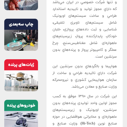
و تنها شرکت خصوصي در ايران مي‌باشد
که داراي مجوز تولید و تاييديه استاندارد
طراحي و ساخت سیستم‌های اویونیک
شامل سیستم‌های ناوبری تلفیقی،
شناسایی و ثبت داده‌های پروازی، خلبان
خودکار، پایدارکننده پرواز، زیرسیتم‌های
ماهواره‌ای شامل مغناطیس‌سنج، چرخ
عملگر و کامپیوتر پرواز و پرنده‌هاي بدون
سرنشين است
.
هواپيما و بالگردهاي بدون سرنشين اين
شرکت داراي تائيديه طراحي و ساخت از
سازمان هواپيمايي کشوري و نيرومحرکه
وزارت صنايع و معادن می‌باشد
.
این شرکت در سال ۱۳۹۰ موفق به کسب
مجوز اولین واحد تولیدی پرنده‌های بدون
سرنشین، اویونیک و زیرسیستم‌های
ماهواره‌ای و مخابراتی هوافضایی در حوزه
صنايع نوين (Hi-Tech) وزارت صنايع و