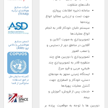
دقت‌های متفاوت
شرکت صنایع
سامانه ذخیره اطلاعات پروازی
هوافضای ترکیه
(TUSAŞ)
جهت تست و ارزیابی عملکرد انواع
پرنده‌ها
سيستم خلبان خودکار قادر به انجام
انواع عمليات‌ها
تصويربرداري به صورت آنلاين و
انجمن صنايع
هوافضايي و دفاعي
آفلاين در مناطق دور از دسترس و
اروپا (ASD)
يا صعب العبور
تصويربرداري با دوربين هاي چند
منظوره قادر به تصويربرداري چند
طيفي، مریی و فرو سرخ
ایستگاه زمینی مجهز به مود‌های
کمیته سازمان ملل
دستی، خودکار و اضطراری جهت
در امور استفاده
صلح‌آمیز از فضا
کنترل عملیات پهپادها
(کوپوس)
خدمات پس از فروش، آموزش و
بيمه.
دوربين ها با توجه به موقعيت پرنده بر