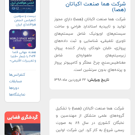
شرکت هما صنعت اکباتان
(هصا)
بیست و سومین
شرکت هما صنعت اکباتان (هصا) داراي مجوز
کنفرانس انجمن
هوافضای ايران
تولید و تاييديه استاندارد طراحي و ساخت
(۱۴۰۴)
سیستم‌های اویونیک شامل سیستم‌های
ناوبری تلفیقی، شناسایی و ثبت داده‌های
پروازی، خلبان خودکار، پایدار کننده پرواز،
هفته جهانی فضا
زیرسیتم‌های ماهواره‌ای شامل
۲۰۲۴ با شعار «فضا
و تغییرات اقلیمی»
مغناطیس‌سنج، چرخ عملگر و کامپیوتر پرواز
(+پوستر)
و پرنده‌هاي بدون سرنشين است.
کنفرانس‌ها
تاریخ ویرایش:
۲۲ فروردین ماه ۱۳۹۸
مسابقات
دوره‌ها
نمایشگاه‌ها
شرکت هما صنعت اکباتان (هصا) با تشکیل
گروه‌های علمی متشکل از مهندسین و
نخبگان کشوری در سال ۸۹ به صورت
رسمی شروع به کار کرد. این شرکت اولين