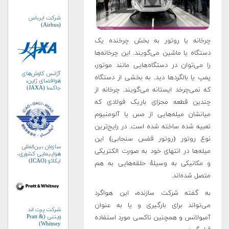
شرکت ایرباس
(Airbus)
چرخانه یا روتور به بخش چرخنده یک
دستگاه یا ماشین می‌گویند. این چرخانه‌ها
را می‌توان در دستگاه‌هایی مانند موتور،
آژانس کاوش‌های
پمپ یا بالگردها دید. به بخشی از دستگاه
هوافضای ژاپن،
جاکسا (JAXA)
که نمی‌چرخد ایستانه می‌گویند. چرخانه از
چندین قطعه مجزای باریک فولادی که
میانشان میله‌هایی از مس یا آلومنیوم
تعبیه شده ساخته شده است. در رایج‌ترین
نوع روتور (روتور قفس سنجابی) این
سازمان بین‌المللی
میله‌ها در انتهای خود به صورت الکتریکی
هواپیمایی کشوری،
ایکائو (ICAO)
و مکانیکی به وسیلهٔ حلقه‌هایی به هم
متصل شده‌اند
.
به گفته شرکت سازنده، این هواگرد
می‌تواند برای بارگیری و یا به عنوان
شرکت پرت اند
ویتنی (Pratt &
آمبولانس و همچنین تاکسی مورد استفاده
Whitney)