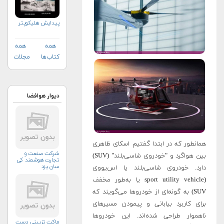
پیدایش هلیکوپتر
همه
همه
کتاب‌ها
مجلات
دیوار هوافضا
همانطور که در ابتدا گفتیم اسکای ظاهری
شرکت صنعت و
بین هواگرد و "خودروی شاسی‌بلند" (SUV)
تجارت هوشمند کی
سان یزد
دارد. خودروی شاسی‌بلند یا اس‌یووی
(sport utility vehicle یا به‌طور مخفف
SUV) به گونه‌ای از خودروها می‌گویند که
برای کاربرد بیابانی و پیمودن مسیرهای
ناهموار طراحی شده‌اند. این خودروها
ماکت تزیینی دست