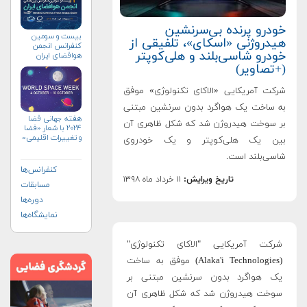
خودرو پرنده بی‌سرنشین
بیست و سومین
هیدروژنی «اسکای»، تلفیقی از
کنفرانس انجمن
خودرو شاسی‌بلند و هلی‌کوپتر
هوافضای ايران
(۱۴۰۴)
(+تصاویر)
شرکت آمریکایی «الاکای تکنولوژی» موفق
به ساخت یک هواگرد بدون سرنشین مبتنی
هفته جهانی فضا
بر سوخت هیدروژن شد که شکل ظاهری آن
۲۰۲۴ با شعار «فضا
و تغییرات اقلیمی»
بین یک هلی‌کوپتر و یک خودروی
(+پوستر)
شاسی‌بلند است.
کنفرانس‌ها
تاریخ ویرایش:
۱۱ خرداد ماه ۱۳۹۸
مسابقات
دوره‌ها
نمایشگاه‌ها
شرکت آمریکایی "الاکای تکنولوژی"
(Alaka'i Technologies) موفق به ساخت
یک هواگرد بدون سرنشین مبتنی بر
سوخت هیدروژن شد که شکل ظاهری آن