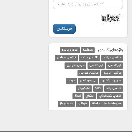
واژه‌های کلیدی :
هوافضا
خودرو پرنده
ماشین پرنده
تاکسی پرنده
تاکسی هوایی
ایرتاکسی
ایر تاکسی
خودرو هوایی
ماشین پرنده
ماشین هوایی
بدون سرنشین
بی سرنشین
پهپاد
شاسی بلند
SUV
هلیکوپتر
الاکای تکنولوژی
اسکای
Skai
Alaka'i Technologies
هواگرد
عمودپرواز