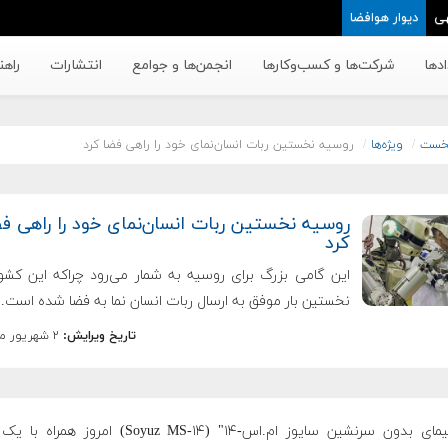
ی
دیوار هوافضا
دها
شرکت‌ها و کسب‌وکار‌ها
انجمن‌ها و جوامع
انتشارات
راهن
خست
ویژه‌ها
روسیه نخستین ربات انسان‌نمای خود را راهی فضا کرد
روسیه نخستین ربات انسان‌نمای خود را راهی ف
کرد
این گامی بزرگ برای روسیه به شمار می‌رود چراکه این کشور
نخستین بار موفق به ارسال ربات انسان نما به فضا شده است.
تاریخ ویرایش:
۲ شهریور ماه ۱۳۹۸
"فضاپیمای بدون سرنشین سایوز ام.اس-۱۴" (Soyuz MS-۱۴) امروز ه