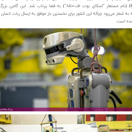
(Fedor) (نام مستعار "اسکای بوت اف-۸۵۰") به فضا پرتاب شد. این گامی 
به شمار می‌رود چراکه این کشور برای نخستین بار موفق به ارسال ربات انسان ن
ده است
.