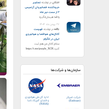
اشکان
در نوشته
تصاویر
خیره‌کننده فضانوردان آرتمیس
۲ از سمت دور ماه
:
واقعا هیجان‌انگیزه
۲۷ بهمن ماه ۱۴۰۴
sully
در نوشته
فهرست
کانال‌های هوافضا و هوانوردی
ایران در تلگرام
:
سلام کانال من هم ثبت
کنید.https://t.me/purple_XCH
سازمان‌ها و شرکت‌ها
اداره کل ملی هوانوردی
شرکت امبرائر
و فضای آمریکا، ناسا
(Embraer)
(NASA)