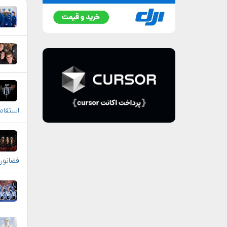
استقا
فضانوردان