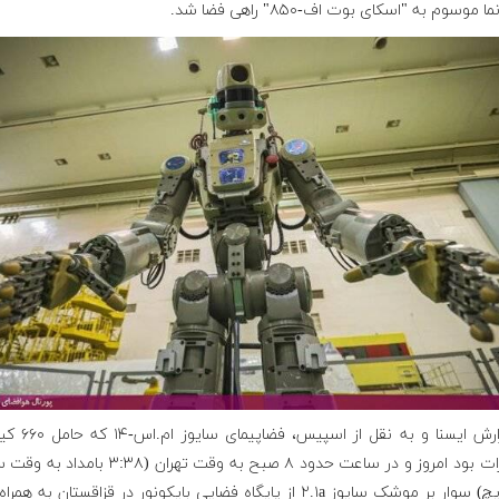
ا موسوم به "اسکای بوت اف-۸۵۰" راهی فضا شد.
به گزارش ایسنا و به نقل از اس
تجهیزات بود امروز و در ساعت حدود ۸ صبح به وقت تهران (۳:۳۸ 
گرینویچ) سوار بر موشک سایوز ۲.۱a از پایگاه فضایی بایکونور در قزاقستان به هم