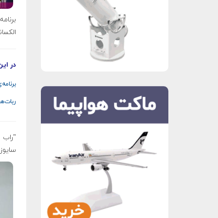
برنام
الکسان
در این
برنامه
ربات‌ه
سایوز ۲.۱a باموفقیت به فضا پرتاب