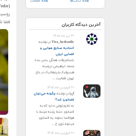
همه کتاب‌ها
همه مجلات
روسیه 
فضا ش
آخرین دیدگاه کاربران
۳۱ تیر ماه ۱۴۰۵
Vira_hydraulic
در نوشته
اتحادیه صنایع هوایی و
فضایی ایران
:
باسلام وقت همگی بخیر بنده
محمد ابراهیمی درزمینه
هیدرولیک و پنوماتیک در بازار
تهران فعالیت ...
۲۰ فروردین ماه ۱۴۰۵
آریا
در نوشته
چگونه می‌توان
فضانورد شد؟
:
به نظرم لزومی نداره که یه
فضانورد حتما رشته مرتبط با
هوافضا بخونه. یه فضانورد
میتونه توی ح ...
۲۰ فروردین ماه ۱۴۰۵