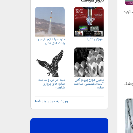
دیوار هوافضا
نورد
آموزش کتیا
دوره حرفه ای طراحی
راکت های مدل
تامین انواع ورق و آهن
تيم طراحى و ساخت
سایوز ام.اس-۱۴ سوار بر موشک
آلات تخصصی، ساخت
سازه هاى پروازى
سازه
شاهين
ورود به دیوار هوافضا