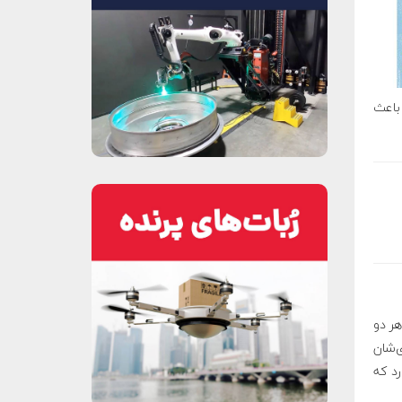
 باعث
ر دو
‌شان
رد که