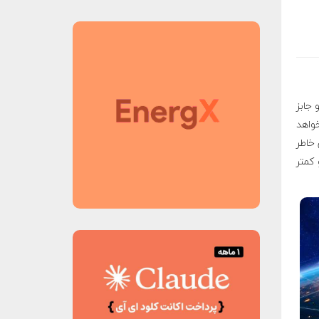
 جابز
خواهد
 خاطر
 کمتر