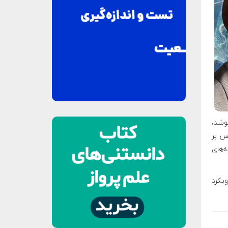
کوشد،
س بر
ه‌های
ویکرد