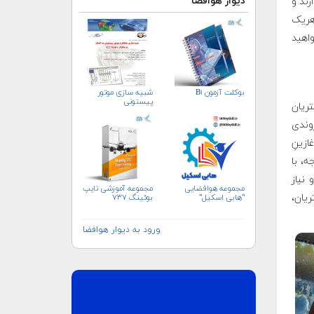
دیوار هوافضا
ند و
هریک
واهید
بوکلت آزمون B۱
شبیه سازی موتور
پیستونی
تریان
وندی
ازینِ
ه، با
نیاز
مجموعه هوافضایی
مجموعه آموزشی تایپ
ریان،
"هابی اسکیل"
بوئینگ ۷۳۷
ورود به دیوار هوافضا