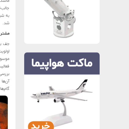
ماسک 
جالب‌
به شیو
شد
.
مشتری
جف بزو
اولوی
موسوم 
فعالیت
بررسی
آن‌ها 
گام‌‌ه