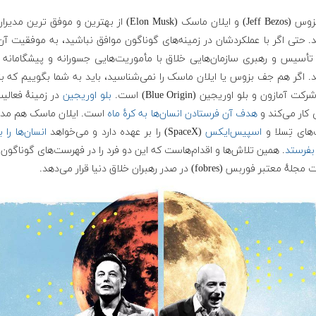
جف بزوس (Jeff Bezos) و ایلان ماسک (Elon Musk) از بهترین و موفق ترین 
 حتی اگر با عملکردشان در زمینه‌های گوناگون موافق نباشید، به موفقیت آن‌
ٔ تأسیس و رهبری سازمان‌هایی خلاق با مأموریت‌هایی جسورانه و پیشگامانه 
. اگر هم جف بزوس یا ایلان ماسک را نمی‌شناسید، باید به شما بگوییم که ب
ت آمازون و بلو‌ اوریجین (Blue Origin) است.
بلو اوریجین
در زمینهٔ فعالی
کار می‌کند و
هدف آن فرستادن انسان‌ها به کرهٔ ماه
است. ایلان ماسک هم مد
های تِسلا و
اسپیس‌ایکس
(SpaceX) را بر عهده دارد و می‌خواهد
انسان‌ها را ب
بفرستد
. همین تلاش‌ها و اقدام‌هاست که این دو فرد را در فهرست‌های گوناگون 
تبر فوربس (fobres) در صدر رهبران خلاق دنیا قرار می‌دهد.