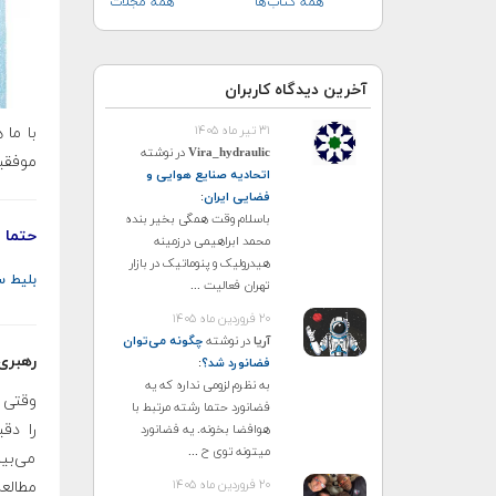
همه کتاب‌ها
همه مجلات
آخرین دیدگاه کاربران
۳۱ تیر ماه ۱۴۰۵
با ما 
Vira_hydraulic
در نوشته
موفقی
اتحادیه صنایع هوایی و
فضایی ایران
:
باسلام وقت همگی بخیر بنده
حتما ب
محمد ابراهیمی درزمینه
هیدرولیک و پنوماتیک در بازار
بلیط سفر
تهران فعالیت ...
۲۰ فروردین ماه ۱۴۰۵
آریا
در نوشته
چگونه می‌توان
رهبری
فضانورد شد؟
:
به نظرم لزومی نداره که یه
وقتی 
فضانورد حتما رشته مرتبط با
را دق
هوافضا بخونه. یه فضانورد
میتونه توی ح ...
می‌بین
۲۰ فروردین ماه ۱۴۰۵
مطالعه