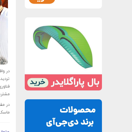
در واق
تردید
فناوری
مشتریا
در مقا
ماسک، 