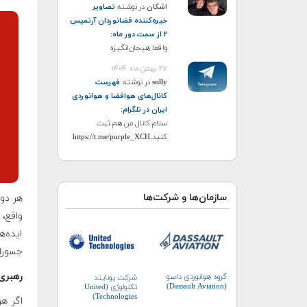
اشکان
در نوشته
تصاویر
خیره‌کننده فضانوردان آرتمیس
۲ از سمت دور ماه
:
واقعا هیجان‌انگیزه
۲۷ بهمن ماه ۱۴۰۴
sully
در نوشته
فهرست
کانال‌های هوافضا و هوانوردی
ایران در تلگرام
:
سلام کانال من هم ثبت
کنید.https://t.me/purple_XCH
سازمان‌ها و شرکت‌ها
هر دو 
واقع، 
ایده‌ه
جسوران
رهبری
گروه هوانوردی داسو
شرکت یونایتد
(Dassault Aviation)
تکنولوژی (United
Technologies)
اگر هر