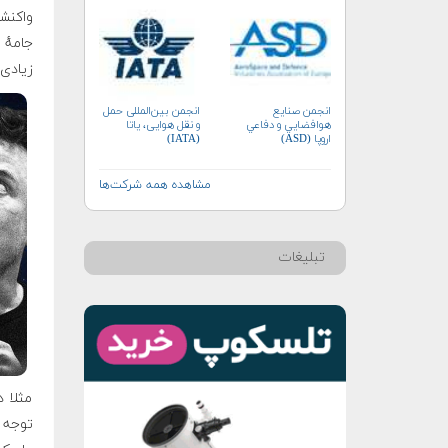
واکنشی
جامهٔ 
زیادی 
انجمن صنايع
انجمن بین‌المللی حمل
هوافضايي و دفاعي
و نقل هوایی، یاتا
اروپا (ASD)
(IATA)
مشاهده همه شرکت‌ها
تبلیغات
مثلا د
توجه 