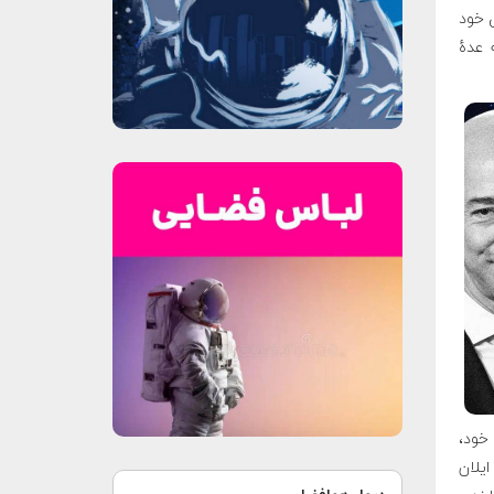
ی خود
 عدهٔ
 خود،
یلان