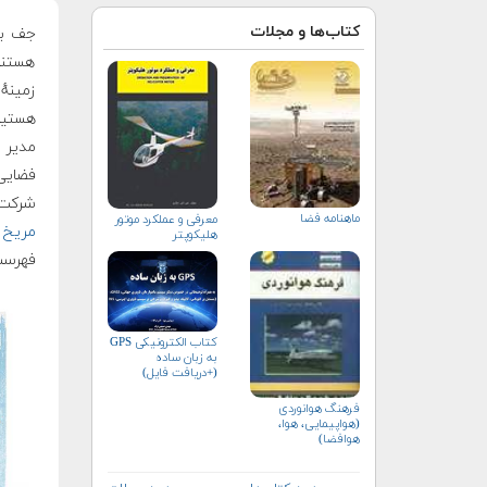
کتاب‌ها و مجلات
هستند.
زمینه
هستید
مدیر شرک
فضایی 
شرکت‌
ماهنامه فضا
معرفی و عملكرد موتور
مریخ 
هلیكوپتر
فهرست مجلهٔ مع
کتاب الکترونیکی GPS
به زبان ساده
(+دریافت فایل)
فرهنگ هوانوردی
(هواپیمایی، هوا،
هوافضا)