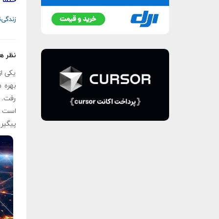
حتما ب
زندگی‌
نظر هم
یکی از
بهره م
رفت. د
است که
پیگیر