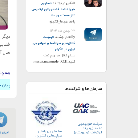
اشکان
در نوشته
تصاویر
خیره‌کننده فضانوردان آرتمیس
۲ از سمت دور ماه
:
واقعا هیجان‌انگیزه
۲۷ بهمن ماه ۱۴۰۴
sully
در نوشته
فهرست
کانال‌های هوافضا و هوانوردی
فضایی
ایران در تلگرام
:
سال آ
سلام کانال من هم ثبت
کنید.https://t.me/purple_XCH
همچنی
پایان 
سازمان‌ها و شرکت‌ها
شرکت هواپیمایی
متحد (یونایتد
سازمان بین‌المللی
ایرکرفت کورپوریشن)
هواپیمایی کشوری،