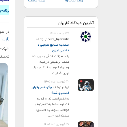
همه کتاب‌ها
همه مجلات
برنامه
آخرین دیدگاه کاربران
در صو
۳۱ تیر ماه ۱۴۰۵
ژاپن
ا
Vira_hydraulic
در نوشته
اتحادیه صنایع هوایی و
فضایی ایران
:
باسلام وقت همگی بخیر بنده
تابستا
محمد ابراهیمی درزمینه
هیدرولیک و پنوماتیک در بازار
تهران فعالیت ...
۲۰ فروردین ماه ۱۴۰۵
آریا
در نوشته
چگونه می‌توان
فضانورد شد؟
:
به نظرم لزومی نداره که یه
فضانورد حتما رشته مرتبط با
هوافضا بخونه. یه فضانورد
میتونه توی ح ...
۲۰ فروردین ماه ۱۴۰۵