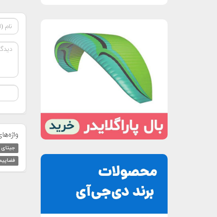
واژه‌ها
جیتای
فضاپیما