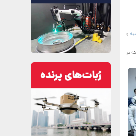
یه
و
ته بود که در