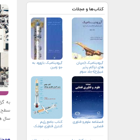
کتاب‌ها و مجلات
آیرودینامیک (جریان
آیرودینامیک بازورود به
های تراکم پذیر
جو زمین
غیرلزج)-جلد سوم
به گز
سطح م
سال های ۲۰۲۰ و ۲۰۲۱ و فراتر از آن با استارت‌آ
کتاب جامع رژیم
فصلنامه علوم و فناوری
کنترل فناوری موشک
فضایی
همچنی