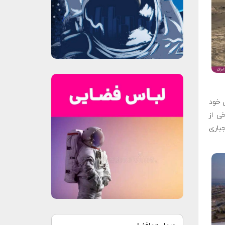
ی خود
ی از
جباری