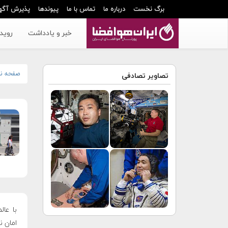
برگ نخست
درباره ما
تماس با ما
پیوندها
پذیرش آگه
خبر و یادداشت
رویدا
صفحه ن
تصاویر تصادفی
با عال
امان ن