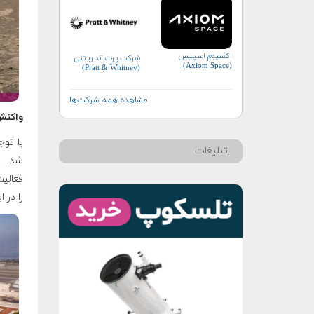
اکسیوم اسپیس
شرکت پرت اند ویتنی
(Axiom Space)
(Pratt & Whitney)
مشاهده همه شرکت‌ها
واکنش
با توج
تبلیغات
شد. پ
فعالیت
را در 