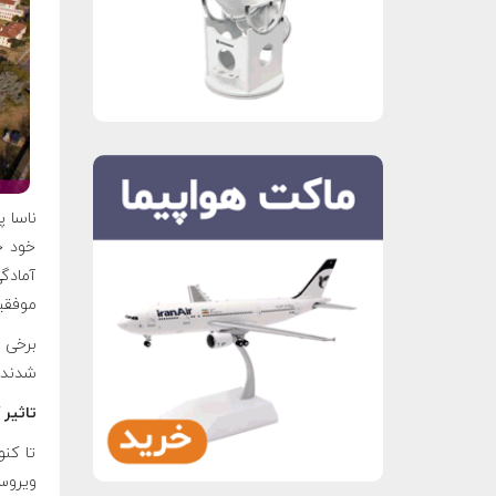
ناسا پ
خود خ
آمادگ
موفقیت
برخی ا
شدند.
تاثیر 
تا کن
ویروس 