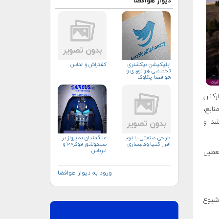
دیوار هوافضا
اپلیکیشن دیکشنری
کفتراش و الماس
تخصصی هوانوردی و
هوافضا چکاوک
رکنان
ابع،
شد و
طراحی صنعتی با نرم
علاقمندان به پرواز در
افزار کتیا وقالبسازی
سیمولاتور فوکر۱۰۰ و
ایرباس
تعطیل
ورود به دیوار هوافضا
شیوع