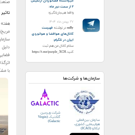
خیره‌کننده فضانوردان آرتمیس
صنعت 
۲ از سمت دور ماه
:
تاثیر
واقعا هیجان‌انگیزه
۲۷ بهمن ماه ۱۴۰۴
هفته 
sully
در نوشته
فهرست
مریخ‌ن
کانال‌های هوافضا و هوانوردی
سازمان
ایران در تلگرام
:
سلام کانال من هم ثبت
دلیل 
کنید.https://t.me/purple_XCH
فضایی 
اثرگذا
با مشک
سازمان‌ها و شرکت‌ها
شرکت ویرجین
گلکتیک (Virgin
سازمان بین‌المللی
Galactic)
هواپیمایی کشوری،
ایکائو (ICAO)