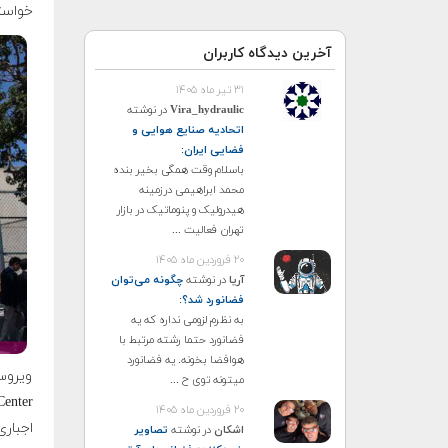
خواسته
آخرین دیدگاه کاربران
۳۱ تیر ماه ۱۴۰۵
Vira_hydraulic
در نوشته
اتحادیه صنایع هوایی و
فضایی ایران
:
باسلام وقت همگی بخیر بنده
محمد ابراهیمی درزمینه
هیدرولیک و پنوماتیک در بازار
تهران فعالیت ...
۲۰ فروردین ماه ۱۴۰۵
آریا
در نوشته
چگونه می‌توان
فضانورد شد؟
:
به نظرم لزومی نداره که یه
فضانورد حتما رشته مرتبط با
هوافضا بخونه. یه فضانورد
میتونه توی ح ...
۲۰ فروردین ماه ۱۴۰۵
اجباری
اشکان
در نوشته
تصاویر