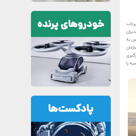
پرتاب
یران
رس به
زمان
‌گیری
یه را