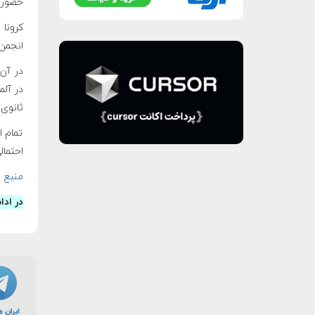
حضور 
کرونا 
انجمن 
در آلم
ثانوی 
تمام ا
احتمال
منبع
در ادا