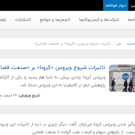
ی
دیوار هوافضا
دها
شرکت‌ها و کسب‌وکار‌ها
انجمن‌ها و جوامع
انتشارات
راهن
خست
خبر
تاثیرات شیوع ویروس «کرونا» بر «صنعت فضایی»
تاثیرات شیوع ویروس «کرونا» بر «صنعت فضا
ویروس کرونا چندی پیش به ناسا هم رسید و یکی از کارکنان
پژوهشی ایمز در کالیفرنیا به این ویروس مبتلا شد.
تاریخ ویرایش:
۲۶ اسفند ماه ۱۳۹۸
م‌گیر شدن ویروس کرونا می‌توان گفت دیگر چیزی در دنیا از تاثیرات این ویر
یست. از بازارهای سهام و قیمت نفت گرفته تا صنعت فضایی
.