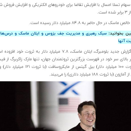
هام تسلا امسال با افزایش تقاضا برای خودروهای الکتریکی و افزایش فروش 
ه است.
ماسک در حال حاضر به ۸۴.۸ میلیارد دلار رسیده است.
ن بخوانید:
سبک رهبری و مدیریت جف بزوس و ایلان ماسک و درس‌های
ت آنها
طبق گزارش جدید بلومبرگ، ایلان ماسک، ۷.۸ میلیارد دلار به ثروت خود اف
ر بالای سر خود در فهرست بزرگترین ثروتمندان جهان، تنها مارک زاکربرگ از ف
(با ثروت ۱۰۰ میلیارد دلار) بیل گیتس از مایکروسافت (با ثروت 
ن (با ثروت ۱۸۸ میلیارد دلاری) را می‌بیند.