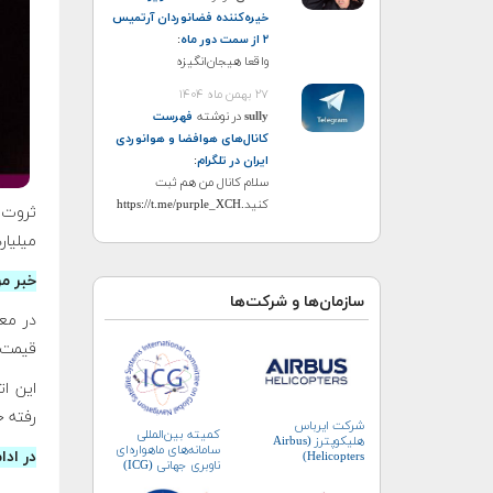
خیره‌کننده فضانوردان آرتمیس
۲ از سمت دور ماه
:
واقعا هیجان‌انگیزه
۲۷ بهمن ماه ۱۴۰۴
sully
در نوشته
فهرست
کانال‌های هوافضا و هوانوردی
ایران در تلگرام
:
سلام کانال من هم ثبت
کنید.https://t.me/purple_XCH
ثروت 
میلیار
خبر م
سازمان‌ها و شرکت‌ها
قیمت ۱۸۳۵ دلار رسی
رفته ج
شرکت ایرباس
کمیته بین‌المللی
هلیکوپترز (Airbus
سامانه‌های ماهواره‌ای
در ادا
Helicopters)
ناوبری جهانی (ICG)