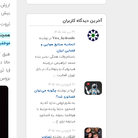
ارزش س
بیش از ۳ برابر شد
آخرین دیدگاه کاربران
ثروت خالص 
۳۱ تیر ماه ۱۴۰۵
همچنی
Vira_hydraulic
در نوشته
موفقی
اتحادیه صنایع هوایی و
فضایی ایران
:
باسلام وقت همگی بخیر بنده
حالا د
محمد ابراهیمی درزمینه
هیدرولیک و پنوماتیک در بازار
تهران فعالیت ...
بزوس از آمازو
۲۰ فروردین ماه ۱۴۰۵
آریا
در نوشته
چگونه می‌توان
فضانورد شد؟
:
به نظرم لزومی نداره که یه
فضانورد حتما رشته مرتبط با
هوافضا بخونه. یه فضانورد
میتونه توی ح ...
۲۰ فروردین ماه ۱۴۰۵
اشکان
در نوشته
تصاویر