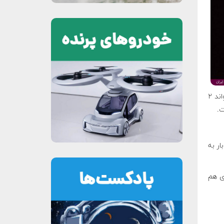
)، بتواند ۲
ت.
ن بار به
ارزش روی هم