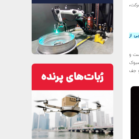
شرکت،
ی از
زوده است و
یسبوک
۱۲۱ میلیارد دلار) و جف