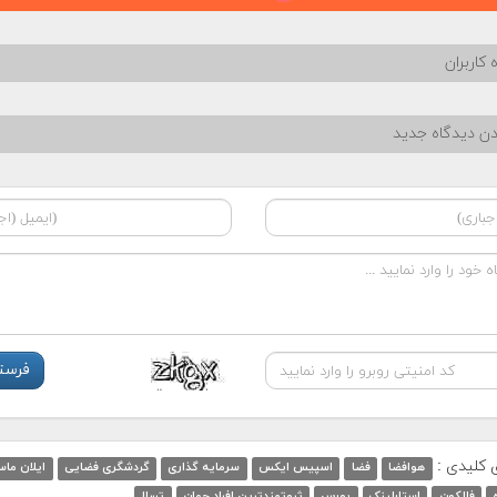
 کاربران
دن دیدگاه جدید
ی کلیدی :
هوافضا
فضا
اسپیس ایکس
سرمایه گذاری
گردشگری فضایی
ایلان ما
فالکون
استارلینک
بورس
ثروتمندترین افراد جهان
تسلا