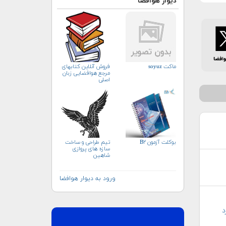
دیوار هوافضا
ماکت soyuz
فروش آنلاین کتابهای
مرجع هوافضایی زبان
اصلی
بوکلت آزمون B۲
تيم طراحى و ساخت
سازه هاى پروازى
شاهين
ورود به دیوار هوافضا
د