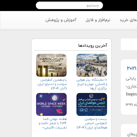
مای خرید
نرم‌افزار و فایل
آموزش و پژوهش
آخرین رویدادها
ماههٔ پایانی
۱۰ نمایشگاه برتر هوایی
یازدهمین کنفرانس
و فضایی جهان و تاریخ
سوخت و احتراق ایران
C اولین سفر تجاری-
برگزاری آن‌ها
(آبان‌ ۱۴۰۴)
بیست و سومین
هفته جهانی فضا
کنفرانس انجمن
۲۰۲۴ با شعار «فضا و
هوافضای ايران (۱۴۰۴)
تغییرات اقلیمی»
(+پوستر)
هٔ پایانی سال ۲۰۲۱، فضاپیمای