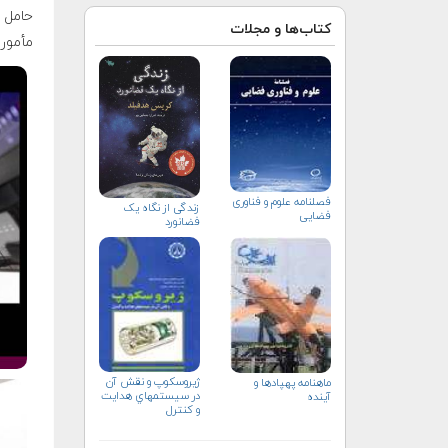
حامل انسان CrewDragon اولین سفر تجا
کتاب‌ها و مجلات
مأموریت: on۴
فصلنامه علوم و فناوری
زندگی از نگاه یک
فضایی
فضانورد
ژيروسكوپ و نقش آن
ماهنامه پهپادها و
در سيستم‏هاي هدايت
آینده
و كنترل