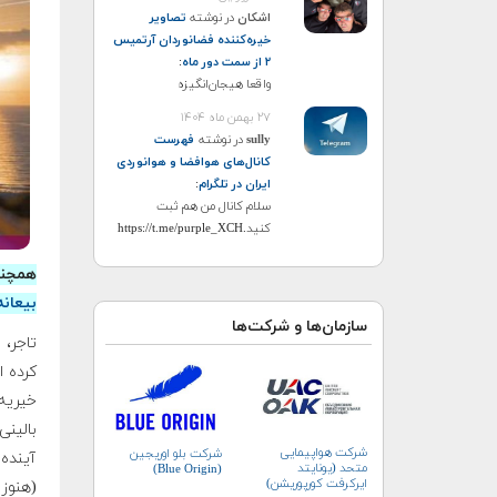
اشکان
در نوشته
تصاویر
خیره‌کننده فضانوردان آرتمیس
۲ از سمت دور ماه
:
واقعا هیجان‌انگیزه
۲۷ بهمن ماه ۱۴۰۴
sully
در نوشته
فهرست
کانال‌های هوافضا و هوانوردی
ایران در تلگرام
:
سلام کانال من هم ثبت
کنید.https://t.me/purple_XCH
همچنی
بیعان
سازمان‌ها و شرکت‌ها
بالین
شرکت هواپیمایی
شرکت بلو اوریجین
آینده 
متحد (یونایتد
(Blue Origin)
ایرکرفت کورپوریشن)
(هنوز 