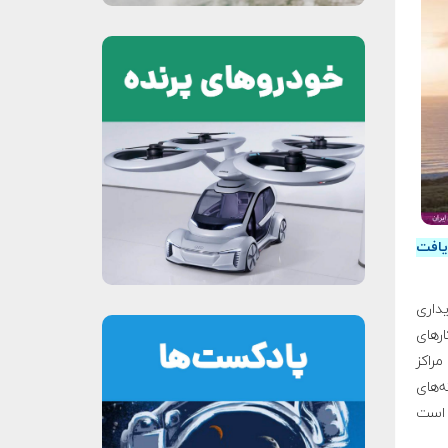
یافت
 را خریداری
ی تقریبا ۵۵ میلیون دلار تخمین زده می‌شود). هدف Isaacman کارهای
 از مشهورترین مراکز
‌های
ه است