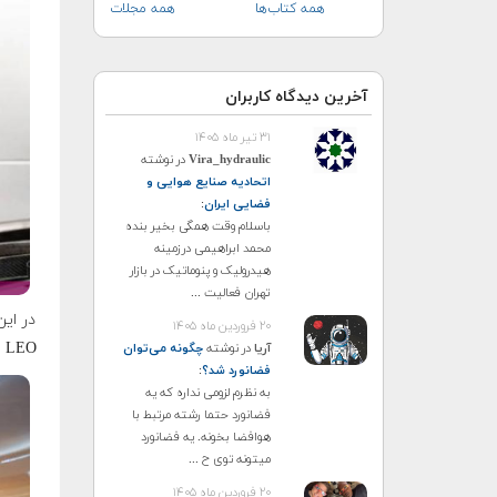
همه کتاب‌ها
همه مجلات
آخرین دیدگاه کاربران
۳۱ تیر ماه ۱۴۰۵
Vira_hydraulic
در نوشته
اتحادیه صنایع هوایی و
فضایی ایران
:
باسلام وقت همگی بخیر بنده
محمد ابراهیمی درزمینه
هیدرولیک و پنوماتیک در بازار
تهران فعالیت ...
در این
۲۰ فروردین ماه ۱۴۰۵
LEO سفر خواهد کرد (ارتفاع کمتر از ۲۰۰۰ کیلومتر از سطح زمین یا یک‌سوم شعاع زمین)
آریا
در نوشته
چگونه می‌توان
فضانورد شد؟
:
به نظرم لزومی نداره که یه
فضانورد حتما رشته مرتبط با
هوافضا بخونه. یه فضانورد
میتونه توی ح ...
۲۰ فروردین ماه ۱۴۰۵