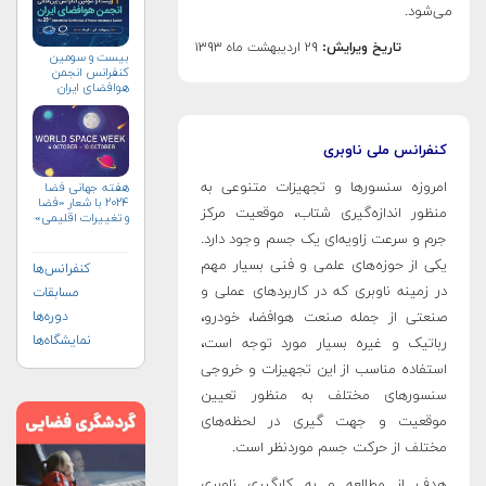
می‌شود.
تاریخ ویرایش:
۲۹ اردیبهشت ماه ۱۳۹۳
بیست و سومین
کنفرانس انجمن
هوافضای ايران
(۱۴۰۴)
کنفرانس ملی ناوبری
امروزه سنسورها و تجهیزات متنوعی به
هفته جهانی فضا
۲۰۲۴ با شعار «فضا
منظور اندازه­‌گیری شتاب، موقعیت مرکز
و تغییرات اقلیمی»
(+پوستر)
جرم و سرعت زاویه­‌ای یک جسم وجود دارد.
یکی از حوزه­‌های علمی و فنی بسیار مهم
کنفرانس‌ها
در زمینه ناوبری که در کاربردهای عملی و
مسابقات
صنعتی از جمله صنعت هوافضا، خودرو،
دوره‌ها
نمایشگاه‌ها
رباتیک و غیره بسیار مورد توجه است،
استفاده مناسب از این تجهیزات و خروجی
سنسورهای مختلف به منظور تعیین
موقعیت و جهت­ گیری در لحظه­‌های
مختلف از حرکت جسم موردنظر است.
هدف از مطالعه و به کارگیری ناوبری