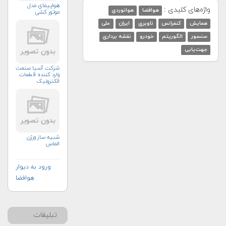
هواپیمای مدل
واژه‌های کلیدی :
هوافضا
هوانوردی
موتور کشی
همایش
کنفرانس
ناوبری
ایران
ملی
سنسور
الگوریتم‌
خودرو
نقشه برداری
جهت‌یابی
شرکت آسیا صنعت
وارد کننده قطعات
الکترونیک
شبیه ساز ورژن
الماس
ورود به دیوار
هوافضا
تبلیغات