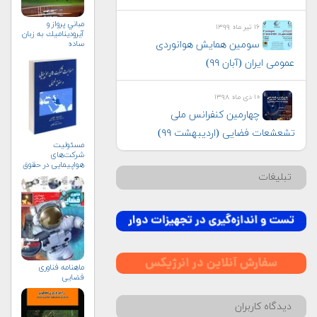
مباني پرواز و
۱۶ تیر ماه ۱۳۹۹
آيروديناميك به زبان
ساده
سومین همایش هوانوردی
عمومی ایران (آبان ۹۹)
۱۰ دی ماه ۱۳۹۸
چهارمین کنفرانس ملی
تشعشعات فضایی (اردیبهشت ۹۹)
مسئولیت
شرکت‌های
هواپیمایی در حقوق
تطبیقی (+خرید)
تبلیغات
ماهنامه فناوری
فضایی
دیدگاه کاربران