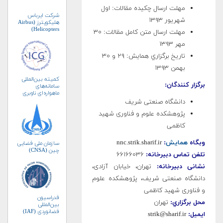
مهلت ارسال چكيده مقالات: اول
شرکت ایرباس
شهریور ۱۳۹۳
هلیکوپترز (Airbus
Helicopters)
مهلت ارسال متن كامل مقالات: ۳۰
مهر ۱۳۹۳
تاريخ برگزاري همايش: ۲۹ و ۳۰
بهمن ۱۳۹۳
کمیته بین‌المللی
برگزار كنندگان:
سامانه‌های
ماهواره‌ای ناوبری
جهانی (ICG)
دانشگاه صنعتی شریف
پژوهشکده علوم و فناوری شهید
کاظمی
وبگاه
همايش
:
nnc.strik.sharif.ir
سازمان ملی فضایی
چین (CNSA)
تلفن تماس دبيرخانه:
۶۶۱۶۶۰۳۶
نشانی دبيرخانه:
تهران، خیابان آزادی،
دانشگاه صنعتی شریف، پژوهشکده علوم
و فناوری شهید کاظمی
فدراسیون
محل برگزاري:
تهران
بین‌المللی
فضانوردی (IAF)
ایمیل:
strik@sharif.ir