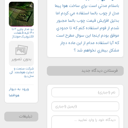
باسلام مدتي است براي ساخت هوا پيما
مدل از چوب بالسا استفاده مي كردم اما
بدليل افزايش قيمت چوب بالسا مجبور
شدم از فوم استفاده كنم كه تا حدودي
برد مدار چاپی ۲ تا
۴۰ لایه-قطعات
موفق بودم اينجا اين سوال مطرح است
الکترونیک-مونتاژ
كه آيا استفاده مدام از اين ماده دچار
مشكل بيماري نخواهم شد ؟
شرکت صنعت و
فرستادن دیدگاه جدید
تجارت هوشمند کی
سان یزد
ورود به دیوار
هوافضا
تبلیغات