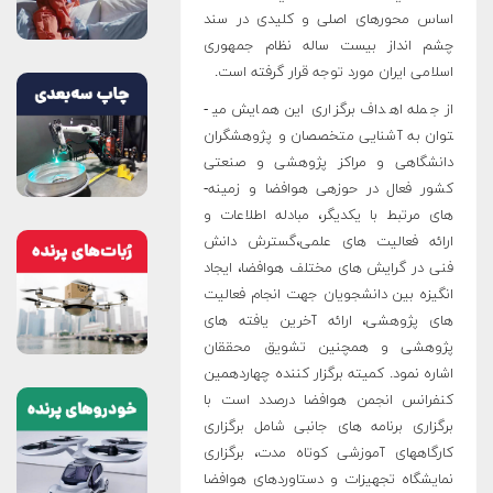
اساس محورهای اصلی و کلیدی در سند
چشم انداز بیست ساله نظام جمهوری
اسلامی ایران مورد توجه قرار گرفته است.
از جمله اهداف برگزاری این همایش می­
توان به آشنایی متخصصان و پژوهشگران
دانشگاهی و مراكز پژوهشی و صنعتی
كشور فعال در حوزه­ی هوافضا و زمینه­
های مرتبط با یكدیگر، مبادله اطلاعات و
ارائه فعالیت های علمی،گسترش دانش
فنی در گرایش های مختلف هوافضا، ایجاد
انگیزه بین دانشجویان جهت انجام فعالیت
های پژوهشی، ارائه آخرین یافته های
پژوهشی و همچنین تشویق محققان
اشاره نمود. كمیته برگزار كننده چهاردهمین
كنفرانس انجمن هوافضا درصدد است با
برگزاری برنامه­ های جانبی شامل برگزاری
کارگاه­های آموزشی کوتاه مدت، برگزاری
نمایشگاه تجهیزات و دستاوردهای هوافضا