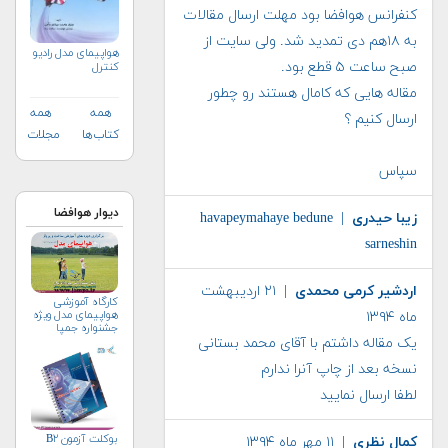
کنفرانس هوافضا بود مهلت ارسال مقالات
به ۱۸هم دی تمدید شد. ولی سایت از
هواپيمای مدل راديو
صبح ساعت ۵ قطع بود.
كنترل
مقاله هایی که کامال هستند رو چطور
همه
همه
ارسال کنیم ؟
کتاب‌ها
مجلات
سپاس
دیوار هوافضا
زیبا حیدری
| havapeymahaye bedune
sarneshin
اردشیر کرمی محمدی
| ۲۱ اردیبهشت
کارگاه آموزشی
هواپیمای مدل ویژه
ماه ۱۳۹۴
جشنواره جمپا
یک مقاله داشتم با آقای محمد بستانی
نسخه بعد از چاپ آنرا ندارم
لطفا ارسال نمایید
بوکلت آزمون B۲
كمال نظري
| ۱۱ مهر ماه ۱۳۹۴