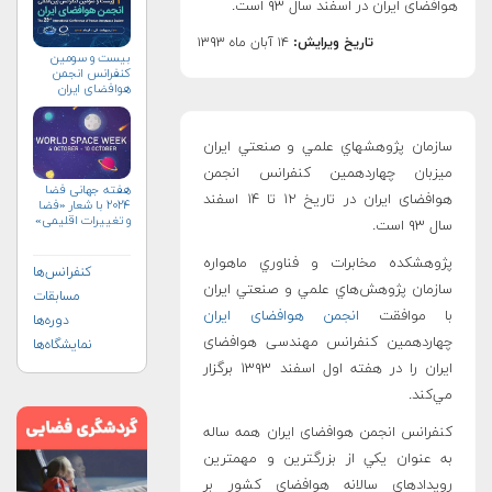
هوافضای ایران در اسفند سال ۹۳ است.
تاریخ ویرایش:
۱۴ آبان ماه ۱۳۹۳
بیست و سومین
کنفرانس انجمن
هوافضای ايران
(۱۴۰۴)
سازمان پژوهشهاي علمي و صنعتي ايران
ميزبان چهاردهمین کنفرانس انجمن
هفته جهانی فضا
هوافضای ایران در تاریخ ۱۲ تا ۱۴ اسفند
۲۰۲۴ با شعار «فضا
و تغییرات اقلیمی»
سال ۹۳ است.
(+پوستر)
پژوهشكده مخابرات و فناوري ماهواره
کنفرانس‌ها
سازمان پژوهش‌هاي علمي و صنعتي ايران
مسابقات
با موافقت
انجمن هوافضای ایران
دوره‌ها
چهاردهمین کنفرانس مهندسی هوافضای
نمایشگاه‌ها
ایران را در هفته اول اسفند ۱۳۹۳ برگزار
مي‌كند.
کنفرانس انجمن هوافضای ایران همه ساله
به عنوان يكي از بزرگترين و مهمترين
رويدادهاي سالانه هوافضاي كشور بر