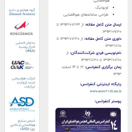
هوافضایی
اویونیک
گروه هوانوردی داسو
(Dassault Aviation)
طراحی سامانه‌های هوافضایی
ارسال متن کامل مقاله:
از ۱۳۹۳/۰۷/۲۳ تا
۱۳۹۳/۰۹/۲۰
داوری متن کامل مقاله:
از ۱۳۹۳/۰۷/۲۰ تا
سازمان فضایی
۱۳۹۳/۱۱/۱۰
فدرال روسیه
(ФКА)
نام‌نویسی فردی شرکت‌کنندگان:
از
۱۳۹۳/۰۷/۱۰ تا ۱۳۹۳/۱۱/۲۰
زمان برگزاری کنفرانس:
۱۲ تا ۱۴ اسفند
۱۳۹۳
شرکت هواپیمایی
متحد (یونایتد
پایگاه اینترنتی کنفرانس:
ایرکرفت
کورپوریشن)
www.aero۲۰۱۵.ias.ir
پوستر کنفرانس:
انجمن صنايع
هوافضايي و دفاعي
اروپا (ASD)