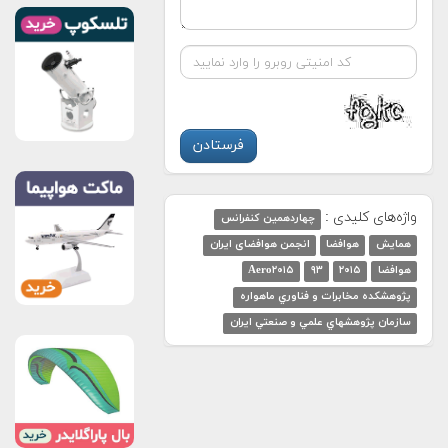
واژه‌های کلیدی :
چهاردهمین کنفرانس
همایش
هوافضا
انجمن هوافضای ایران
هوافضا
۲۰۱۵
۹۳
Aero۲۰۱۵
پژوهشكده مخابرات و فناوري ماهواره
سازمان پژوهشهاي علمي و صنعتي ايران