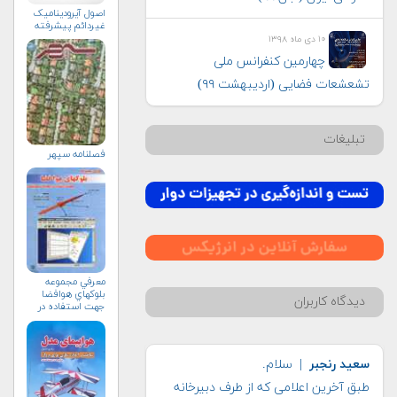
اصول آيروديناميک
غيردائم پيشرفته
۱۰ دی ماه ۱۳۹۸
چهارمین کنفرانس ملی
تشعشعات فضایی (اردیبهشت ۹۹)
تبلیغات
فصلنامه سپهر
معرفي مجموعه
بلوك‏هاي هوافضا
دیدگاه کاربران
جهت استفاده در
محيط سيمولينك
سعید رنجبر
| سلام.
طبق آخرین اعلامی که از طرف دبیرخانه