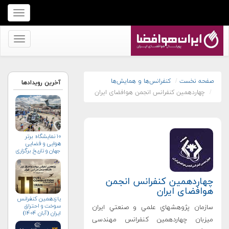
برای
نمایش
منو
برای
کلیک
نمایش
کنید
منو
کلیک
صفحه نخست
کنفرانس‌ها و همایش‌ها
آخرین رویدادها
چهاردهمین کنفرانس انجمن هوافضای ایران
کنید
۱۰ نمایشگاه برتر
هوایی و فضایی
جهان و تاریخ برگزاری
آن‌ها
چهاردهمین کنفرانس انجمن
هوافضای ایران
یازدهمین کنفرانس
سوخت و احتراق
سازمان پژوهشهاي علمي و صنعتي ايران
ایران (آبان‌ ۱۴۰۴)
ميزبان چهاردهمین کنفرانس مهندسی