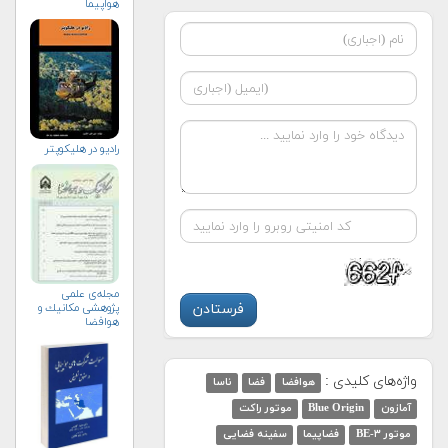
هواپیما
راديو در هليكوپتر
مجله‌ی علمی
پژوهشی مكانيك و
هوافضا
واژه‌های کلیدی :
هوافضا
فضا
ناسا
آمازون
Blue Origin
موتور راکت
موتور BE-۳
فضاپیما
سفینه فضایی