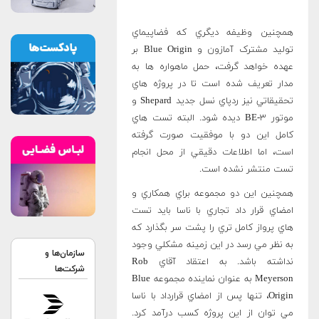
همچنين وظيفه ديگري که فضاپيماي
توليد مشترک آمازون و Blue Origin بر
عهده خواهد گرفت، حمل ماهواره ها به
مدار تعريف شده است تا در پروژه هاي
تحقيقاتي نيز ردپاي نسل جديد Shepard و
موتور BE-۳ ديده شود. البته تست هاي
کامل اين دو با موفقيت صورت گرفته
است، اما اطلاعات دقيقي از محل انجام
تست منتشر نشده است.
همچنين اين دو مجموعه براي همکاري و
امضاي قرار داد تجاري با ناسا بايد تست
هاي پرواز کامل تري را پشت سر بگذارد که
به نظر مي رسد در اين زمينه مشکلي وجود
سازمان‌ها و
نداشته باشد. به اعتقاد آقاي Rob
شرکت‌ها
Meyerson به عنوان نماينده مجموعه Blue
Origin، تنها پس از امضاي قرارداد با ناسا
مي توان از اين پروژه کسب درآمد کرد.