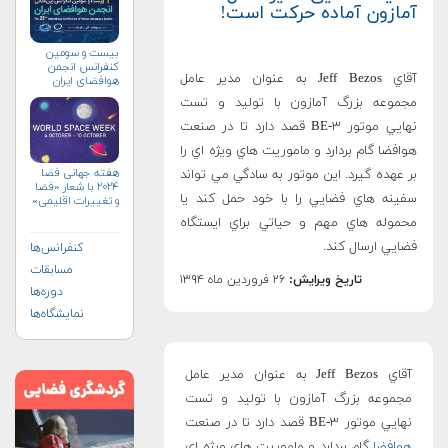
آمازون آماده حرکت است!
بیست و سومین
کنفرانس انجمن
آقاي Jeff Bezos به عنوان مدير عامل
هوافضای ايران
(۱۴۰۴)
مجموعه بزرگ آمازون با توليد و تست
نهايي موتور BE-۳ قصد دارد تا در صنعت
هوافضا گام بردارد و ماموريت هاي ويژه اي را
هفته جهانی فضا
بر عهده گيرد. اين موتور به سادگي مي تواند
۲۰۲۴ با شعار «فضا
سفينه هاي فضايي را با خود حمل کند يا
و تغییرات اقلیمی»
(+پوستر)
محموله هاي مهم و حياتي براي ايستگاه
فضايي ارسال کند.
کنفرانس‌ها
مسابقات
تاریخ ویرایش:
۲۶ فروردین ماه ۱۳۹۴
دوره‌ها
نمایشگاه‌ها
آقاي Jeff Bezos به عنوان مدير عامل
مجموعه بزرگ آمازون با توليد و تست
نهايي موتور BE-۳ قصد دارد تا در صنعت
هوافضا
گام بردارد و ماموريت هاي ويژه اي