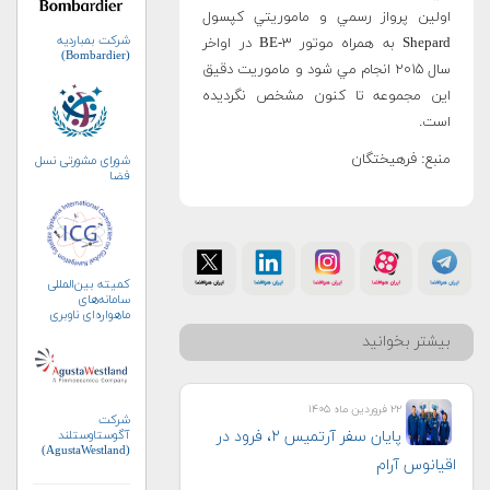
اولين پرواز رسمي و ماموريتي کپسول
شرکت بمباردیه
Shepard به همراه موتور BE-۳ در اواخر
(Bombardier)
سال ۲۰۱۵ انجام مي شود و ماموريت دقيق
اين مجموعه تا کنون مشخص نگرديده
است.
منبع: فرهیختگان
شورای مشورتی نسل
فضا
کمیته بین‌المللی
سامانه‌های
ماهواره‌ای ناوبری
جهانی (ICG)
بیشتر بخوانید
۲۲ فروردین ماه ۱۴۰۵
شرکت
پایان سفر آرتمیس ۲، فرود در
آگوستاوستلند
(AgustaWestland)
اقیانوس آرام