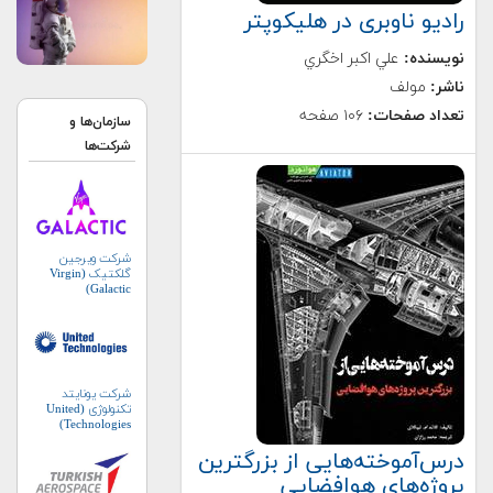
رادیو ناوبری در هلیکوپتر
نویسنده:
علي اكبر اخگري
ناشر:
مولف
تعداد صفحات:
۱۰۶ صفحه
سازمان‌ها و
شرکت‌ها
شرکت ویرجین
گلکتیک (Virgin
Galactic)
شرکت یونایتد
تکنولوژی (United
Technologies)
درس‌آموخته‌هایی از بزرگترین
پروژه‌های هوافضایی