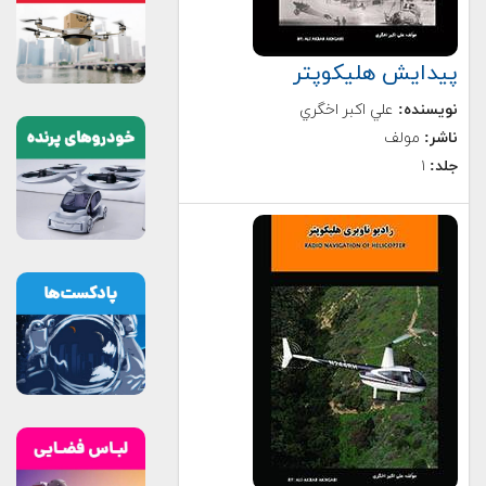
پیدایش هلیکوپتر
نویسنده:
علي اكبر اخگري
ناشر:
مولف
جلد:
۱