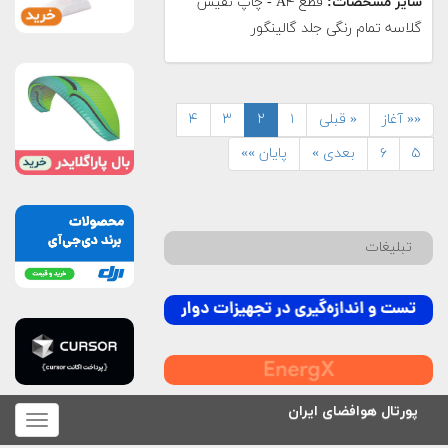
سایر مشخصات:
قطع A۴ - چاپ نفیس
گلاسه تمام رنگی جلد گالینگور
«« آغاز
« قبلی
۱
۲
۳
۴
۵
۶
بعدی »
پایان »»
تبلیغات
پورتال هوافضای ایران
برای
نمایش