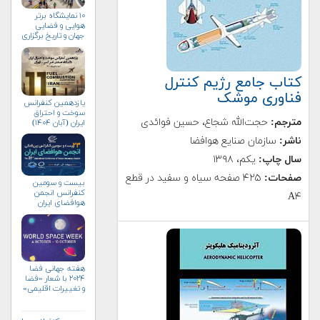
۱۰ نمایشگاه برتر
هوایی و فضایی
جهان و تاریخ برگزاری
آن‌ها
کتاب جامع رژیم کنترل
فناوری موشک
یازدهمین کنفرانس
سوخت و احتراق
مترجم:
حجت‌الله شجاع، حسين فوائدی
ایران (آبان‌ ۱۴۰۴)
ناشر:
سازمان صنایع هوافضا
سال چاپ:
یکم، ۱۳۹۸
صفحات:
۴۲۵ صفحه سیاه و سفید در قطع
بیست و سومین
کنفرانس انجمن
A۴
هوافضای ايران
(۱۴۰۴)
هفته جهانی فضا
۲۰۲۴ با شعار «فضا
و تغییرات اقلیمی»
(+پوستر)