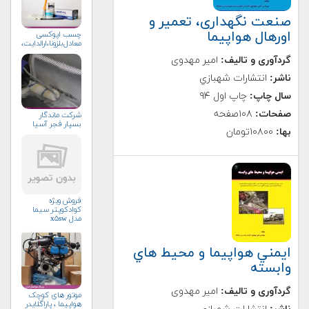
صنعت نگهداری، تعمیر و
اورهال هواپیما
چسب اپوکسی
معادل‌بلزونا،ارالدایت،امرون،
گردآوری و تالیف:
امیر مهدوی
ناشر:
انتشارات شهبازي
سال چاپ:
چاپ اول ۹۴
صفحات:
۱۰۸صفحه
شرکت ماندگار
بسپار فجر آسیا
بها:
۱۰۸۰۰تومان
فروش ویژه
کوادکوپتر سیما
مدل x۵sw
ايمني هواپيما و محيط هاي
وابسته
گردآوری و تالیف:
امیر مهدوی
موتور های کوچک
هواپیما ، پاراگلایدر