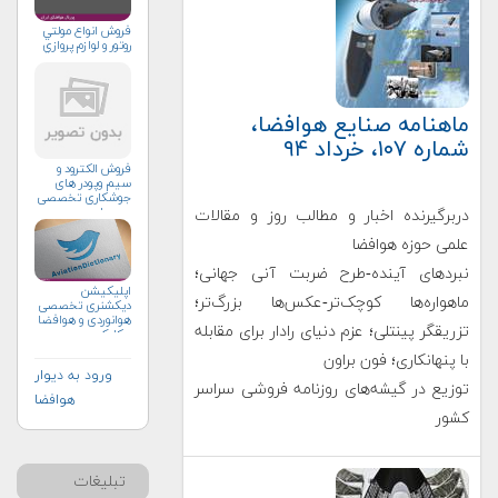
فروش انواع مولتي
روتور و لوازم پروازي
ماهنامه صنایع هوافضا،
شماره ۱۰۷، خرداد ۹۴
فروش الکترود و
سیم وپودر های
جوشکاری تخصصی
ومعمولی
دربرگیرنده‌ اخبار و مطالب روز و مقالات
علمی حوزه هوافضا
نبردهای آینده-طرح ضربت آنی جهانی؛
اپلیکیشن
ماهواره‌ها کوچک‌تر-عکس‌ها بزرگ‌تر؛
دیکشنری تخصصی
هوانوردی و هوافضا
تزریقگر پینتلی؛ عزم دنیای رادار برای مقابله
چکاوک
با پنهانکاری؛ فون براون
ورود به دیوار
توزیع در گیشه‌های روزنامه فروشی سراسر
هوافضا
کشور
تبلیغات