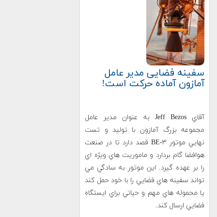
سفینه فضایی مدیر عامل
آمازون آماده حرکت است!
آقاي Jeff Bezos به عنوان مدير عامل
مجموعه بزرگ آمازون با توليد و تست
نهايي موتور BE-۳ قصد دارد تا در صنعت
هوافضا گام بردارد و ماموريت هاي ويژه اي
را بر عهده گيرد. اين موتور به سادگي مي
تواند سفينه هاي فضايي را با خود حمل کند
يا محموله هاي مهم و حياتي براي ايستگاه
فضايي ارسال کند.