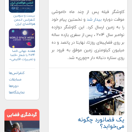
کاوشگر فیله پس از چند ماه خاموشی
بیست و سومین
موقت دوباره
بیدار شد
و نخستین پیام خود
کنفرانس انجمن
هوافضای ايران
را به زمین ارسال کرد. این کاوشگر دوازده
(۱۴۰۴)
نوامبر سال ۲۰۱۴ ، پس از سفری یازده ساله
بر روی فضاپیمای روزتا، نهایتا در پانصد و ده
میلیون کیلومتری زمین موفق به فرود بر
هفته جهانی فضا
۲۰۲۴ با شعار «فضا
روی ستاره دنباله دار «چوری» شد.
و تغییرات اقلیمی»
(+پوستر)
کنفرانس‌ها
مسابقات
دوره‌ها
نمایشگاه‌ها
یک فضانورد چگونه
می‌خوابد؟