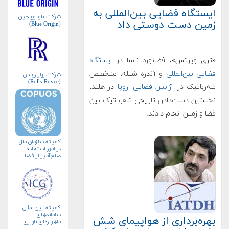
ایستگاه فضایی بین‌المللی به
شرکت بلو اوریجین
زمین دست دوستی داد
(Blue Origin)
«تری ویرتس»، فضانورد ناسا در
ایستگاه
فضایی بین‌المللی
و آندره شیله، متخصص
شرکت رولز-رویس
(Rolls-Royce)
تله‌رباتیک در
آژانس فضایی اروپا
در هلند،
نخستین دست‌دادن تاریخی تله‌رباتیک بین
فضا و زمین انجام دادند.
کمیته سازمان ملل
در امور استفاده
صلح‌آمیز از فضا
(کوپوس)
کمیته بین‌المللی
سامانه‌های
بهره‌برداری از هواپیمای شش
ماهواره‌ای ناوبری
جهانی (ICG)