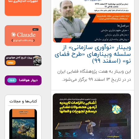
وﺑﯿﻨﺎر «ﻧﻮآوری ﺳﺎزﻣﺎﻧﯽ» از
ﺳﻠﺴﻠﻪ وﺑﯿﻨﺎرﻫﺎی «ﻃﺮح ﻓﻀﺎی
ﻧﻮ» (اسفند ۹۹)
این وبینار به همت پژوهشگاه فضایی ایران
در در ﺗﺎرﯾﺦ ۱۳ اﺳﻔﻨﺪ ۹۹ برگزار می‌شود.
کتاب‌ها و مجلات