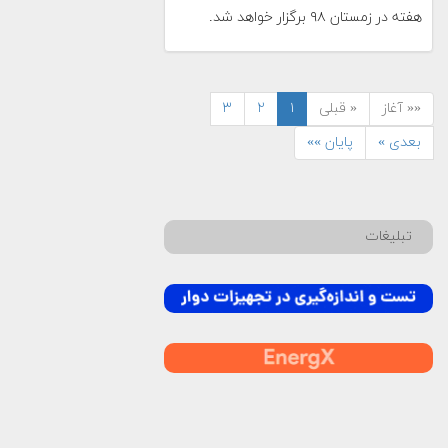
هفته در زمستان ۹۸ برگزار خواهد شد.
«« آغاز
« قبلی
۱
۲
۳
بعدی »
پایان »»
تبلیغات