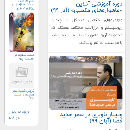
تيم طراحى و
دوره آموزشی آنلاین
ساخت سازه هاى
پروازى شاهين
«ماهواره‌های مکعبی» (آذر ۹۹)
ماهواره‌های مکعبی متشکل از چندین
زیرسیستم و ابزارآلات مختلف هستند که
محموعه آن‌ها ماموریت تعریف شده را باید
با موفقیت به ثمر برسانند.
كتاب سقوط در
چهلمين پرواز
فروش شبیه ساز
هواپیمای سسنا
۱۵۲
ورود به دیوار
وبینار ناوبری در عصر جدید
هوافضا
فضا (آبان ۹۹)