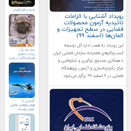
راديو در هليكوپتر
رویداد آشنایی با الزامات
تائیدیه آزمون محصولات
فضایی در سطح تجهیزات و
المان‌ها (اسفند ۹۹)
این رویداد به همت اداره کل توسعه
سه، دو، یک...
کسب‌وکارهای فضاپایه سازمان فضایی ایران
پرتاب، سفری
هیجان‌انگیز از زمین
با همکاری صندوق نوآوری و شکوفایی و
به فضا (+خرید)
مرکز یکپارچه‌سازی و آزمون پژوهشگاه
فضایی در ۲ اسفند ۹۹ برگزار می‌شود.
آشنایی با
هواپیماهای نظامی
جهان، روسیه