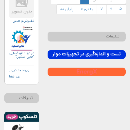
۵
۶
۷
بعدی »
پایان »»
کفتراش و الماس
تبلیغات
مجموعه هوافضایی
"هابی اسکیل"
ورود به دیوار
هوافضا
تبلیغات