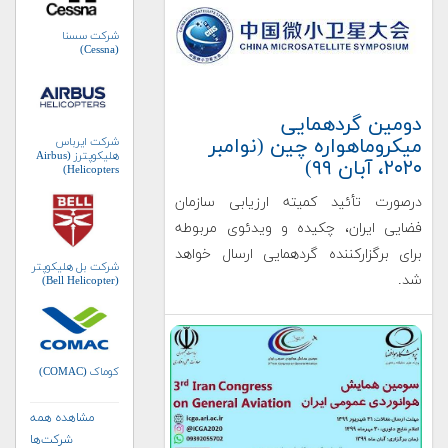
شرکت سسنا
(Cessna)
دومین گردهمایی
میکروماهواره چین (نوامبر
شرکت ایرباس
هلیکوپترز (Airbus
۲۰۲۰، آبان ۹۹)
Helicopters)
درصورت تأئید کمیته ارزیابی سازمان
فضایی ایران، چکیده و ویدئوی مربوطه
برای برگزارکننده گردهمایی ارسال خواهد
شرکت بل هلیکوپتر
شد.
(Bell Helicopter)
کوماک (COMAC)
مشاهده همه
شرکت‌ها