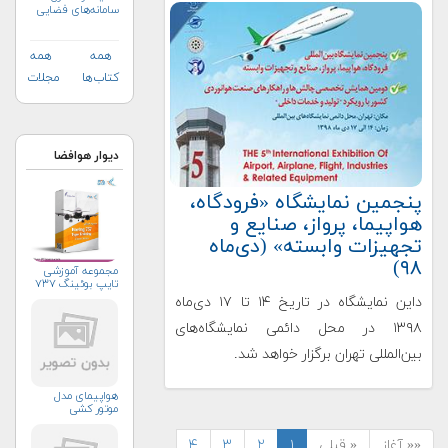
سامانه‌های فضایی
همه
همه
کتاب‌ها
مجلات
دیوار هوافضا
پنجمین نمایشگاه «فرودگاه،
هواپیما، پرواز، صنایع و
تجهیزات وابسته» (دی‌ماه
۹۸)
مجموعه آموزشی
تایپ بوئینگ ۷۳۷
داین نمایشگاه در تاریخ ۱۴ تا ۱۷ دی‌ماه
۱۳۹۸ در محل دائمی نمایشگاه‌های
بین‌المللی تهران برگزار خواهد شد.
هواپیمای مدل
موتور کشی
«« آغاز
« قبلی
۱
۲
۳
۴