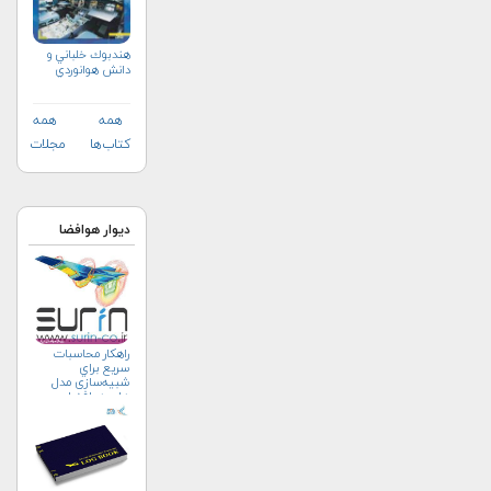
هندبوك خلباني و
دانش هوانوردي
همه
همه
کتاب‌ها
مجلات
دیوار هوافضا
راهکار محاسبات
سريع براي
شبیه‌سازی مدل
های هوافضا