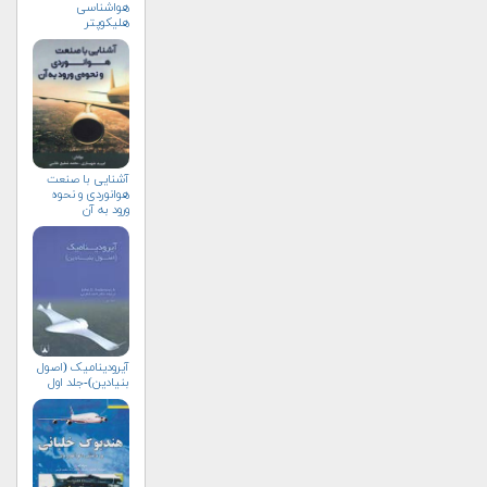
هواشناسی
هلیكوپتر
آشنایی با صنعت
هوانوردی و نحوه
ورود به آن
آیرودینامیک (اصول
بنیادین)-جلد اول