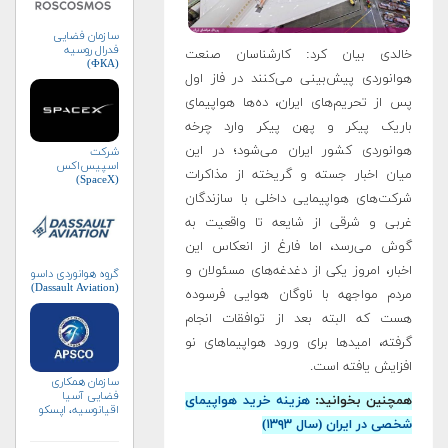
سازمان فضایی
فدرال روسیه
خالدی بیان کرد: کارشناسان صنعت
(ФКА)
هوانوردی پیش‌بینی می‌کنند در فاز اول
پس از تحریم‌های ایران، ده‌ها هواپیمای
باریک پیکر و پهن پیکر وارد چرخه
هوانوردی کشور‌ ایران می‌شود؛ ‌در این
شرکت
اسپیس‌اکس
میان اخبار جسته و گریخته از مذاکرات
(SpaceX)
شرکت‌های هواپیمایی داخلی با سازندگان
غربی و شرقی از شایعه تا واقعیت به
گوش می‌رسد‌، اما فارغ از انعکاس این
اخبار، امروز‌‌ یکی از دغدغه‌های مسئولان و
گروه هوانوردی داسو
(Dassault Aviation)
مردم مواجهه با ناوگان هوایی فرسوده
هست که البته بعد از توافقات انجام
گرفته، امیدها برای ورود هواپیماهای نو
افزایش یافته است‌.
سازمان همکاری
فضایی آسیا
همچنین بخوانید:
هزینه خرید هواپیمای
اقیانوسیه، اپسکو
شخصی در ایران (سال ۱۳۹۳)
(APSCO)