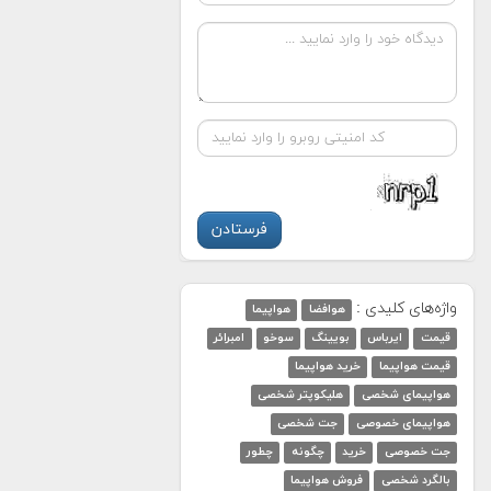
واژه‌های کلیدی :
هوافضا
هواپیما
قیمت
ایرباس
بویینگ
سوخو
امبرائر
قیمت هواپیما
خرید هواپیما
هواپیمای شخصی
هلیکوپتر شخصی
هواپیمای خصوصی
جت شخصی
جت خصوصی
خرید
چگونه
چطور
بالگرد شخصی
فروش هواپیما