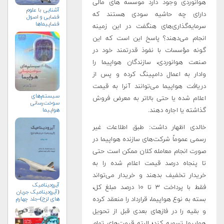
هوانوردی وجود دارد‌ موسسه های مالی
آشنایی با علوم
دارای چه حاشیه سودی هستند که
فضایی و اصول
فضاپیماها
سرمایه‌گذاری‌های هنگفت در این زمینه
انجام می‌دهند؟ پاسخ این است که این
گونه مؤسسات با‌ نفوذ قدرتمند خود در
صنعت هوانوردی، سازندگان هواپیما را
وادار به اعمال دامپینگ کرده و پس از
دریافت هواپیما می‌توانند آنرا به قیمت
سیستم‌های
اعلام شده یا حتی بالاتر به معرض فروش
سوخت‌رسانی
گذاشته یا اجاره دهند
.
هواپیما
خالدی اظهار داشت: طبق اطلاعات‌ غیر
رسمی‌ عموماً شرکت‌های سازنده هواپیما در
صورت انجام معامله کلان ممکن است حتی
تا پنجاه درصد قیمت اعلام شده را به
خریدار تخفیف بدهند و خریدار می‌تواند
آیرودینامیک
فقط با پرداخت ۳ تا ۱۰ درصد مبلغ کل،
(آیرودینامیک جریان
های لزج)-جلد چهارم
بسته به نوع هواپیما، قرارداد را منعقد کرده
و بقیه را در فازهای بعدی قبل از تحویل
هواپیما تسویه کند؛ البته قیمت‌های تمام