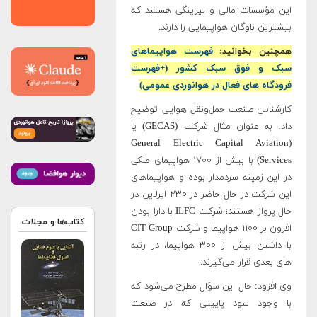
این مؤسسات مالی و لیزینگی هستند که‌
بیشترین ناوگان هواپیمایی ‌را دارند.
همچنین بخوانید:
فهرست هواپیماهای
سبک و فوق سبک کشور (+فهرست
فرودگاه های فعال در هوانوردی عمومی)
کارشناس صنعت حمل‌‌و‌نقل هوایی توضیح
داد: به عنوان مثال شرکت (‌GECAS) یا
(General Electric Capital Aviation
Services) با بیش از ۱۷۰۰ هواپیمای ملکی
در این زمینه سردمدار بوده و هواپیماهای
این شرکت در حال حاضر در ۲۳۰ ایرلاین در
حال پرواز هستند؛ شرکت‌ ILFC با دارا بودن
کتاب‌ها و مجلات
افزون بر ۱۱۰۰ هواپیما و ‌شرکت CIT Group
با داشتن بیش از ۳۰۰ هواپیما، در رتبه
های بعدی قرار می‌گیرند.
وی افزود: حال این سؤال مطرح می‌شود که
با وجود سود پایینی که در صنعت