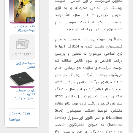
تحویل می‌گرفت. بر این اساس ، شرکت
بوئینگ در اقدامی محرمانه و به ازای
تحویل تدریجی ۲ تا ۹ سال، ۵۰ درصد
تخفیف نسبت به قیمت عمومی اعلام
كتاب سقوط در
شده، برای این ایرلاین لحاظ کرده بود
.
چهلمين پرواز
وی افزود:‌ جهت پی بردن به صحت و سقم
قیمت‌های منعقد شده و اختلاف آنها با
نرخ اعلامی، می‌توان به تحلیل و بررسی
درآمد ناخالص و سود خالص سالانه که
شبیه ساز ورژن
الماس
توسط شرکت‌های سازنده هواپیمایی اعلام
می‌شود، پرداخت؛ شرکت بوئینگ در سال
۲۰۱۳ میلادی درآمد ناخالص خود را ۸۶.۶
میلیارد دلار اعلام کرد‌ در این سال بوئینگ
واردات قطعات
الکترونیک،
۶۴۸ هواپیمای تجاری تحویل داده و ۱۳۵۵
مخابرات، اپتیک،
کامپیوتر
سفارش تولید دریافت کرده بود‌، بنابر مقاله
منتشره توسط اسکات همیلتون (Scot
ورود به دیوار
Hamilton) و نیز خاویر ایراستورزا (Javier
هوافضا
Irastorza) به عنوان ‌تحلیلگران اقتصاد
هوانوردی)‌، بوئینگ به طور متوسط ۴۷