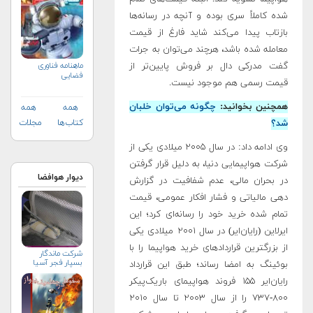
شده کاملاً سری بوده و آنچه در رسانه‌ها
بازتاب پیدا می‌کند شاید فارغ از قیمت
معامله شده باشد، هرچند می‌توان به جرات
گفت مدرکی دال بر فروش پایین‌تر از
ماهنامه فناوری
فضایی
قیمت رسمی هم موجود نیست.
همچنین بخوانید:
چگونه می‌توان خلبان
همه
همه
شد؟
کتاب‌ها
مجلات
وی ادامه داد: در سال ۲۰۰۵ میلادی یکی از
شرکت هواپیمایی دنیا، به دلیل قرار گرفتن
دیوار هوافضا
در بحران مالی‌، عدم شفافیت در گزارش
دهی مالیاتی و فشار افکار عمومی، قیمت
تمام شده خرید خود را رسانه‌ای کرد؛ این
ایرلاین (رایان‌ایر) در سال ۲۰۰۱ میلادی یکی
از بزرگترین قراردادهای خرید هواپیما را با
شرکت ماندگار
بسپار فجر آسیا
بوئینگ به امضا رساند؛ طبق این قرارداد
رایان‌ایر ۱۵۵ فروند هواپیمای باریک‌پیکر
۸۰۰-۷۳۷ را از سال ۲۰۰۳ تا سال ۲۰۱۰