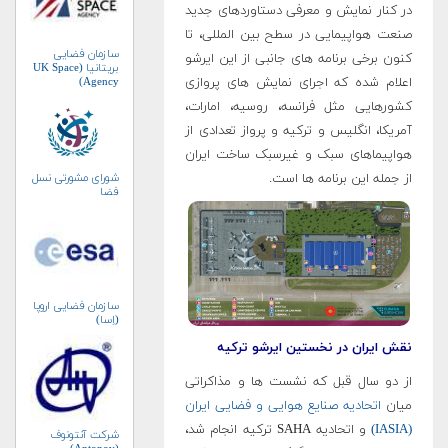
در کنار نمایش و معرفی دستاوردهای جدید
صنعت هواپیمایی در سطح بین المللی، تا
سازمان فضایی
کنون برخی برنامه های جانبی از این ایرشو
بریتانیا (UK Space
Agency)
اعلام شده که اجرای نمایش های پروازی
کشورهایی مثل فرانسه، روسیه، امارات،
آمریکا، انگلیس و ترکیه و پرواز تعدادی از
هواپیماهای سبک و غیرسبک ساخت ایران
شورای مشورتی نسل
از جمله این برنامه ها است
.
فضا
سازمان فضایی اروپا
(اِسا)
نقش ایران در نخستین ایرشو ترکیه
از دو سال قبل که نشست ها و مذاکراتی
میان
اتحادیه صنایع هوایی و فضایی ایران
(IASIA)
و اتحادیه SAHA ترکیه انجام شد،
شرکت آنتونوف