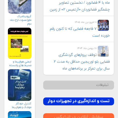
ماه با ۴ فضانورد / نخستین تصاویر
چشمگیر فضانوردان «آرتمیس ۲» از زمین
آیرودینامیک
ماوراءصوت لزج-جلد
۱۰ فروردین ماه ۱۴۰۵
دوم
۷ فاجعه فضایی که تا کنون رقم
خورده است
۱۸ بهمن ماه ۱۴۰۴
توقف پروازهای گردشگری
فضایی بلو اوریجین حداقل به مدت ۲
ايمني هواپيما و
محيط هاي وابسته
سال برای تمرکز بر برنامه‌های ماه
تبلیغات
کنترل خودکار
موشک و هواپیما