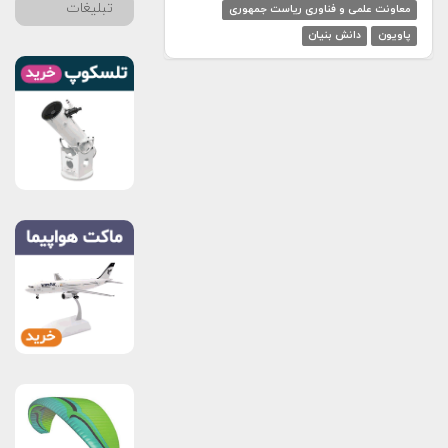
تبلیغات
معاونت علمی و فناوری ریاست جمهوری
پاویون
دانش بنیان