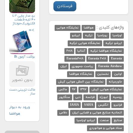
برد مدار چاپی ۲ تا
۴۰ لایه-قطعات
الکترونیک-مونتاژ
واژه‌های کلیدی :
هوافضا
نمایشگاه هوایی
اوراسیا
یوراسیا
ترکیه
ایرشو
ایرشو ترکیه
نمایشگاه هوایی ترکیه
نمایشگاه هوافضا ترکیه
آنتالیا
۲۰۱۸
بوکلت آزمون B۱
Eurasia۲۰۱۸
Eurasia ۲۰۱۸
Eurasia
Eurasia Airshow
ریاست جمهوری
ایران
اولین
نخستین
نمایشگاه هوافضا
خاورمیانه
نمایشگاه بین المللی هوایی کیش
نمایشگاه هوایی کیش
۱۳۹۷
۹۷
ماکس
ماکت تزیینی دست
ساز
روسیه
لبورژه
فرانسه
دبی
سنگاپور
فرانبرو
انگلیس
SAHA
IASIA
ورود به دیوار
اتحادیه صنایع هوایی و فضایی ایران
دفاعی
هوافضا
صنایع
صنعت
ایرشو اوراسیا
ستاد هوایی و هوانوردی