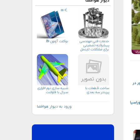
دیوار هوافضا
خدمات فنی مهندسی
بوکلت آزمون B۱
پیشرفته تضمینی
برای مشکلات لاینحل
رای حضور در
ساخت قطعات با
شبیه سازی نرم افزاری
پرینتر سه بعدی
سیال با فلوئنت
راسیا
ورود به دیوار هوافضا