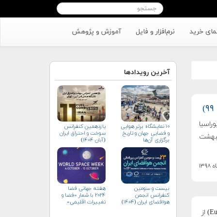
مای خرید
نرم‌افزار و فایل
آموزش و پژوهش
آخرین رویدادها
وراسیا
۱۰ نمایشگاه برتر هوایی
یازدهمین کنفرانس
و فضایی جهان و تاریخ
سوخت و احتراق ایران
تم اردیبهشت
برگزاری آن‌ها
(آبان‌ ۱۴۰۴)
بیست و سومین
هفته جهانی فضا
کنفرانس انجمن
۲۰۲۴ با شعار «فضا و
هوافضای ايران (۱۴۰۴)
تغییرات اقلیمی»
(+پوستر)
ترکیه دومین نمایشگاه هوافضا یا ایرشو بزرگ خود را با نام یوراسیا ۲۰۲۰ (Eurasia ۲۰۲۰) از