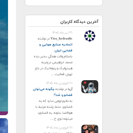
آخرین دیدگاه کاربران
۳۱ تیر ماه ۱۴۰۵
Vira_hydraulic
در نوشته
اتحادیه صنایع هوایی و
فضایی ایران
:
باسلام وقت همگی بخیر بنده
محمد ابراهیمی درزمینه
هیدرولیک و پنوماتیک در بازار
تهران فعالیت ...
۲۰ فروردین ماه ۱۴۰۵
آریا
در نوشته
چگونه می‌توان
فضانورد شد؟
:
به نظرم لزومی نداره که یه
فضانورد حتما رشته مرتبط با
هوافضا بخونه. یه فضانورد
میتونه توی ح ...
۲۰ فروردین ماه ۱۴۰۵