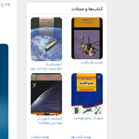
۲۲ تا ۲۶ آوریل (سوم تا هفتم اردیبهشت ۹۹) برگزار خواهد کرد
کتاب‌ها و مجلات
ناوبری هلیكوپتر
آیرودینامیک
ماوراءصوت لزج-جلد دوم
فرهنگ جامع هوافضا
فصلنامه فناوری در
مهندسی هوافضا
همه کتاب‌ها
همه مجلات