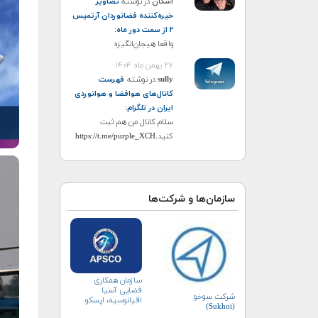
اشکان
در نوشته
تصاویر
خیره‌کننده فضانوردان آرتمیس
۲ از سمت دور ماه
:
واقعا هیجان‌انگیزه
۲۷ بهمن ماه ۱۴۰۴
sully
در نوشته
فهرست
کانال‌های هوافضا و هوانوردی
ایران در تلگرام
:
سلام کانال من هم ثبت
کنید.https://t.me/purple_XCH
سازمان‌ها و شرکت‌ها
سازمان همکاری
فضایی آسیا
شرکت سوخو
اقیانوسیه، اپسکو
(Sukhoi)
(APSCO)