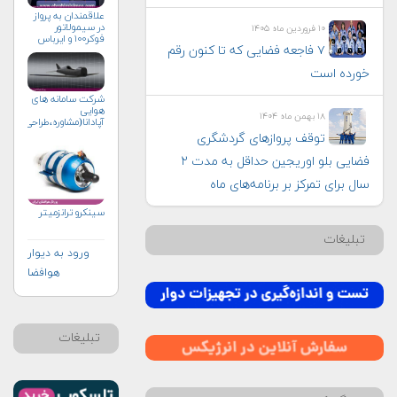
علاقمندان به پرواز
در سیمولاتور
۱۰ فروردین ماه ۱۴۰۵
فوکر۱۰۰ و ایرباس
۷ فاجعه فضایی که تا کنون رقم
خورده است
شرکت سامانه های
هوایی
۱۸ بهمن ماه ۱۴۰۴
آپادانا(مشاوره،طراحی،ساخت
توقف پروازهای گردشگری
فضایی بلو اوریجین حداقل به مدت ۲
سال برای تمرکز بر برنامه‌های ماه
سینکرو ترانزمیتر
تبلیغات
ورود به دیوار
هوافضا
تبلیغات