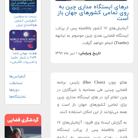
درهای ایستگاه مداری چین به
روی تمامی کشورهای جهان باز
بیست و سومین
است
کنفرانس انجمن
هوافضای ايران
آزمایش‌های ۱۷ کشور بلافاصله پس از پرتاب
(۱۴۰۴)
ایستگاه فضایی بعدی چین موسوم به تیانهه
(Tianhe) انجام خواهد گرفت.
تاریخ ویرایش:
۱ تیر ماه ۱۳۹۸
هفته جهانی فضا
۲۰۲۴ با شعار «فضا
و تغییرات اقلیمی»
(+پوستر)
کنفرانس‌ها
هائو چون (Hao Chun) رئیس برنامه
مسابقات
فضایی چینی طی مصاحبه با خبرنگاران در
دوره‌ها
نمایشگاه‌ها
وین اعلام کرد در های ایستگاه مداری چین
برای تمامی کشورهای جهان باز است و
همه می‌توانند از این امکان استفاده کنند.
به گزارش ایسنا؛ وی افزود: آزمایش‌های ۱۷
کشور بلافاصله پس از پرتاب ایستگاه
فضایی بعدی چین موسوم به تیانهه