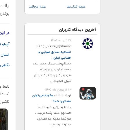
ایالا
همه کتاب‌ها
همه مجلات
پرقدرت می‌
آخرین دیدگاه کاربران
در این
۳۱ تیر ماه ۱۴۰۵
آپولو ۱۱: نخستین باری که انسان پای خود را بر روی کره ماه گذاشت
Vira_hydraulic
در نوشته
اتحادیه صنایع هوایی و
انسان 
فضایی ایران
:
باسلام وقت همگی بخیر بنده
نگاهی 
محمد ابراهیمی درزمینه
هیدرولیک و پنوماتیک در بازار
تهران فعالیت ...
ناسا و
۲۰ فروردین ماه ۱۴۰۵
آریا
در نوشته
چگونه می‌توان
تاکنون
فضانورد شد؟
:
به نظرم لزومی نداره که یه
فضانورد حتما رشته مرتبط با
هوافضا بخونه. یه فضانورد
میتونه توی ح ...