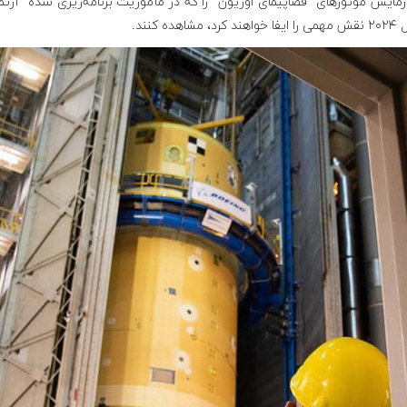
زمایش موتورهای "فضاپیمای اوریون" را که در مأموریت برنامه‌ریزی شده "آر
 مشاهده کنند.