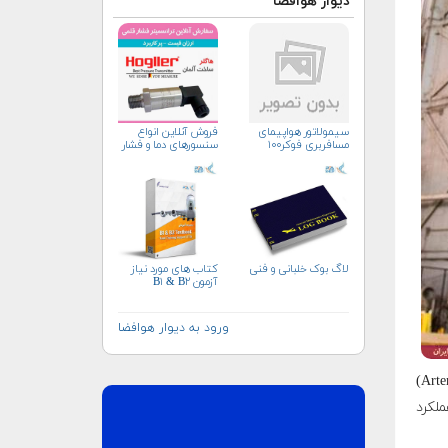
دیوار هوافضا
سیمولاتور هواپیمای
فروش آنلاین انواع
مسافربری فوکر۱۰۰
سنسورهای دما و فشار
لاگ بوک خلبانی و فنی
کتاب های مورد نیاز
آزمون B۱ & B۲
ورود به دیوار هوافضا
این طور که مشخص است برنامه ناسا برای بازگشت به ماه موسوم به "آرتمیس" (Artemis)
لکرد