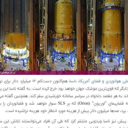
ملی هوانوردی و فضای آمریکا
،
ناسا
، هم‌اکنون دست‌کم ۱۲ میلیارد دلار ب
تابگر که قوی‌ترین موشک جهان خواهد بود خرج کرده است. به گفته ناسا این پر
اند به هر مقصد دلخواه در سراسر سامانه خورشیدی سفر کند. همچنین گفته می
توسعه فضاپیمای "اوریون" (Orion) که بر SLS سوار خواهد شد و فضانوردان
برد، صدها میلیون دلار بیش از هزینه مورد انتظار خود هزینه تراشیده است.
پیش نیز ناسا ویدویی منتشر کرد که طی آن افراد می‌توانستند تلاش این سا