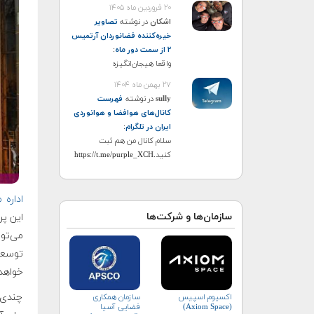
۲۰ فروردین ماه ۱۴۰۵
اشکان
در نوشته
تصاویر
خیره‌کننده فضانوردان آرتمیس
۲ از سمت دور ماه
:
واقعا هیجان‌انگیزه
۲۷ بهمن ماه ۱۴۰۴
sully
در نوشته
فهرست
کانال‌های هوافضا و هوانوردی
ایران در تلگرام
:
سلام کانال من هم ثبت
کنید.https://t.me/purple_XCH
اداره 
سازمان‌ها و شرکت‌ها
این پر
می‌تو
خواهد 
چندی 
اکسیوم اسپیس
سازمان همکاری
(Axiom Space)
فضایی آسیا