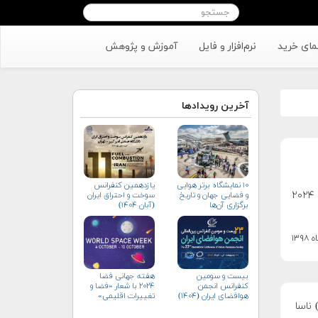
مای خرید
نرم‌افزار و فایل
آموزش و پژوهش
آخرین رویدادها
۱۰ نمایشگاه برتر هوایی
یازدهمین کنفرانس
هدف ناسا ارسال نخستین زن و مرد به قطب جنوب ماه تا سال ۲۰۲۴
و فضایی جهان و تاریخ
سوخت و احتراق ایران
برگزاری آن‌ها
(آبان‌ ۱۴۰۴)
بیست و سومین
هفته جهانی فضا
کنفرانس انجمن
۲۰۲۴ با شعار «فضا و
هوافضای ايران (۱۴۰۴)
تغییرات اقلیمی»
م مهندسین ناسا در "کارخانه مونتاژ میشو" (MAF یا Michoud Assembly Facility) ناسا
(+پوستر)