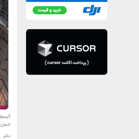
کپسول
انسان