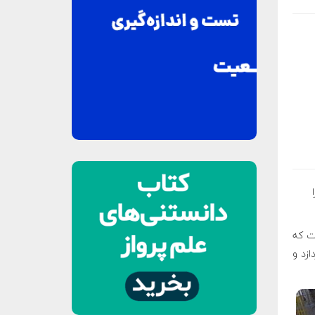
ت که
ازد و