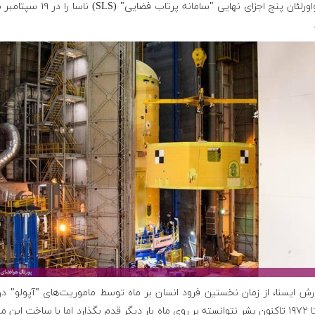
در نیواورلئان پنج اجزای نهایی "سامانه پرتاب فضایی" (LS
رش ایسنا، از زمان نخستین فرود انسان بر ماه توسط ماموریت‌های "آپولو" د
۱۹۶۹ تا ۱۹۷۲ تاکنون بشر نتوانسته بر روی ماه بار دیگر قدم بگذارد اما با ساخت ای