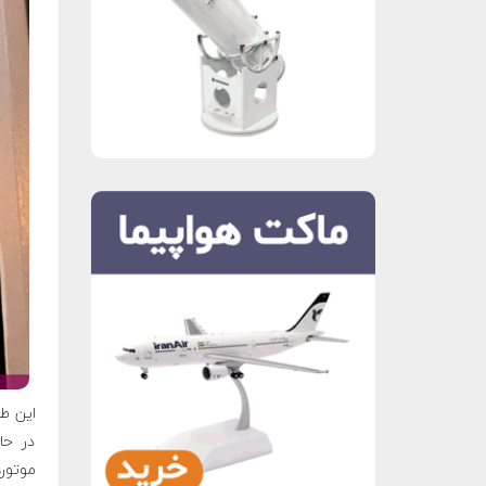
در حا
موتوره