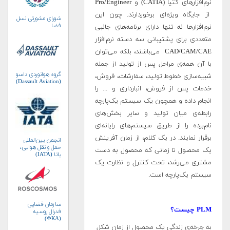
نرم‌افزارهای کتیا (CATIA) و Pro/Engineer
از جایگاه ویژه‌ای برخوردارند. چون این
شورای مشورتی نسل
فضا
نرم‌افزارها نه تنها دارای برنامه‌های جانبی
متعددی برای پشتیبانی سه دسته‌ نرم‌افزار
CAD/CAM/CAE می‌باشند، بلکه می‌توان
با آن همه‌ی مراحل پس از تولید از جمله
گروه هوانوردی داسو
شبیه‌سازی خطوط تولید،‌ سفارشات، فروش،‌
(Dassault Aviation)
خدمات پس از فروش، انبارداری و ... را
انجام داده و همچون یک سیستم یک‌پارچه
رابطه‌ی میان تولید و سایر بخش‌های
نام‌برده را از طریق سیستم‌های رایانه‌ای
برقرار نمایند. در یک کلام، از زمان آفرینش
انجمن بین‌المللی
حمل و نقل هوایی،
یک محصول تا زمانی که محصول به دست
یاتا (IATA)
مشتری می‌رشد، تحت کنترل و نظارت یک
سیستم یک‌پارچه است.
سازمان فضایی
PLM چیست؟
فدرال روسیه
(ФКА)
به چرخه‌ی زندگی یک محصول از زمان شکل