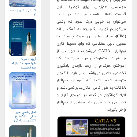
مهندسی هم‌زمان، برای توصیف این
آشنایی با پرواز (جلد
قسمت کاملا مناسب می‌باشد. در اینجا
۱)
می‌توان به خوبی درک نمود که وقتی
می‌گوییم تولید یک‌پارچه به کمک رایانه
(CIM)، منظور ما از این عبارت چیست. به
همین دلیل هنگامی که وارد محیط کاری
نرم‌افزار CATIA می‌شوید، با فهرستی از
برنامه‌های متفاوت روبرو می‌شوید که
آیرودینامیک
ماوراءصوت غیرلزج-
آموختن هرکدام از آن‌ها لازمه‌ی یادگیری
جلد نخست
تخصص خاصی می‌باشد. پس باید تا کنون
متوجه شده باشید که آموختن نرم‌افزار
CATIA به طور کامل امکان‌پذیر نمی‌باشد و
افراد گوناگون هر کدام در زمینه‌ی کاری و
تخصصی خود می‌توانند بخشی از نرم‌افزار
را فرا بگیرند.
مدل رياضي غير
خطي عملگرهاي
الكتروهيدروليكي
جهت هدايت كنترل
راكتها