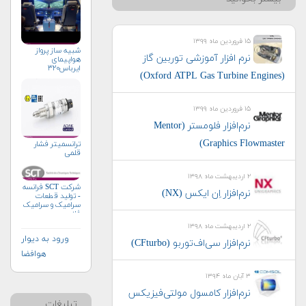
۱۵ فروردین ماه ۱۳۹۹
شبیه ساز پرواز
نرم افزار آموزشی توربین گاز
هواپیمای
ایرباس۳۲۰
(Oxford ATPL Gas Turbine Engines)
۱۵ فروردین ماه ۱۳۹۹
نرم‌افزار فلومستر (Mentor
Graphics Flowmaster)
ترانسمیتر فشار
قلمی
۲ اردیبهشت ماه ۱۳۹۸
شرکت SCT فرانسه
نرم‌افزار اِن ایکس (NX)
- تولید قطعات
سرامیک و سرامیک
فلز
۲ اردیبهشت ماه ۱۳۹۸
ورود به دیوار
نرم‌افزار سی‌اف‌توربو (CFturbo)
هوافضا
۳ آبان ماه ۱۳۹۴
نرم‌افزار کامسول مولتی‌فیزیکس
تبلیغات