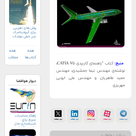
روش های تقریبی
برای آیرودینامیک
غیر خطی موشک-
جلد دوم
همه
همه
کتاب‌ها
مجلات
منبع:
کتاب "راهنمای کاربردی CATIA V۵،
نوشته‌ی مهندس نیما جمشیدی، مهندس
حمید طاهریان و مهندس علی ایوبی
دیوار هوافضا
مهریزی
راهکار محاسبات
سريع براي
شبیه‌سازی مدل
های هوافضا
بیشتر بخوانید