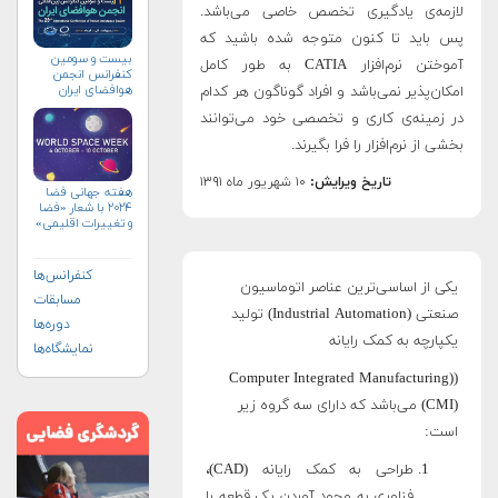
لازمه‌ی یادگیری تخصص خاصی می‌باشد.
پس باید تا کنون متوجه شده باشید که
بیست و سومین
آموختن نرم‌افزار CATIA به طور کامل
کنفرانس انجمن
هوافضای ايران
امکان‌پذیر نمی‌باشد و افراد گوناگون هر کدام
(۱۴۰۴)
در زمینه‌ی کاری و تخصصی خود می‌توانند
بخشی از نرم‌افزار را فرا بگیرند.
تاریخ ویرایش:
۱۰ شهریور ماه ۱۳۹۱
هفته جهانی فضا
۲۰۲۴ با شعار «فضا
و تغییرات اقلیمی»
(+پوستر)
کنفرانس‌ها
یکی از اساسی‌ترین عناصر اتوماسیون
مسابقات
صنعتی (Industrial Automation) تولید
دوره‌ها
یکپارچه به کمک رایانه
نمایشگاه‌ها
((Computer Integrated Manufacturing
(CMI) می‌باشد که دارای سه گروه زیر
است:
طراحی به کمک رایانه (CAD)،
فناوری به وجود آوردن یک قطعه با